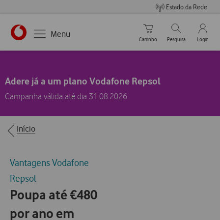
Estado da Rede
Carrinho de compras
Pesquisar
My Vo
Menu
Carrinho
Pesquisa
Login
https://www.vodafone.pt
Adere já a um plano Vodafone Repsol
Campanha válida até dia 31.08.2026
Breadcrumbs
Início
Vantagens Vodafone
Repsol
Poupa até €480
por ano em