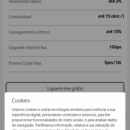
até 2%
Reembolso fatura
até 15 cênt./l
Combustível
até 15%
Carregamento elétrico
1Gbps
Upgrade internet fixa
5pts/10l
Pontos Clube Viva
Liguem-me grátis
Cookies
Usamos cookies e outras tecnologias similares para melhorar a sua
experiência digital, personalizar conteúdos e anúncios, para lhe
proporcionar funcionalidades de redes sociais, e para analisar dados
de navegação. Partilhamos informação, relativa à sua utilização do
Maior Poupança