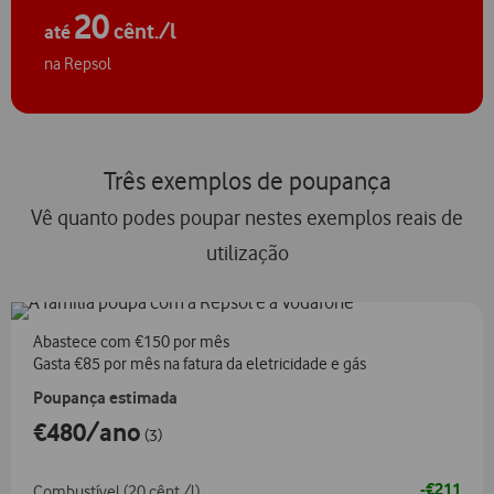
20
cênt./l
até
na Repsol
Três exemplos de poupança
Vê quanto podes poupar nestes exemplos reais de
utilização
Abastece com €150 por mês
Gasta €85 por mês na fatura da eletricidade e gás
Poupança estimada
€480/ano
(3)
-€211
Combustível (20 cênt./l)