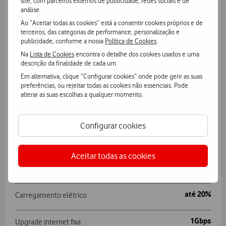
site, com parceiros externos de publicidade, redes sociais e de
análise.
Ao “Aceitar todas as cookies” está a consentir cookies próprios e de
Plano Vodafone Repsol
terceiros, das categorias de performance, personalização e
Eletricidade + Gás
publicidade, conforme a nossa
Política de Cookies
.
Na
Lista de Cookies
encontra o detalhe dos cookies usados e uma
descrição da finalidade de cada um.
Ganha
60€
em saldo Repsol se aderires até 31.08.2026
Em alternativa, clique “Configurar cookies” onde pode gerir as suas
preferências, ou rejeitar todas as cookies não essenciais. Pode
alterar as suas escolhas a qualquer momento.
até 23%
Desconto kWh
Configurar cookies
até 3%
Reembolso fatura
Aceitar todas as cookies
até 20 cênt./l
Combustível
até 20%
Carregamento elétrico
1Gbps
Upgrade internet fixa