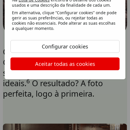
usados e uma descrição da finalidade de cada um.
Em alternativa, clique “Configurar cookies” onde pode
gerir as suas preferências, ou rejeitar todas as
cookies não essenciais. Pode alterar as suas escolhas
a qualquer momento.
Configurar cookies
O Assistente de câmara usa o
Gemini para ler o ambiente e
Aceitar todas as cookies
sugerir o enquadramento e a luz
6
ideais.
O resultado? A foto
perfeita, logo à primeira.