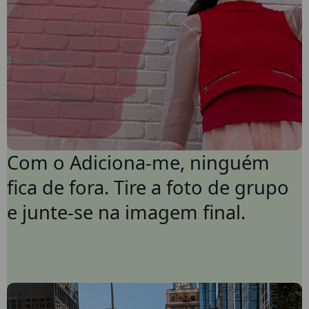
Com o Adiciona-me, ninguém
Alinhe com o primeiro enquadramento e tire a foto
fica de fora. Tire a foto de grupo
e junte-se na imagem final.