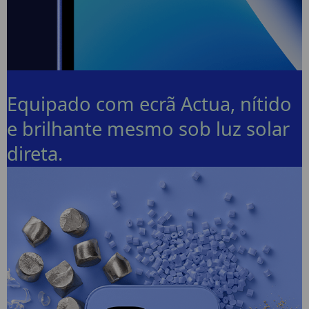
Equipado com ecrã Actua, nítido
e brilhante mesmo sob luz solar
direta.