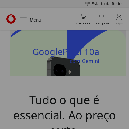
Estado da Rede
Carrinho de compra
Pesquisar
My V
Menu
Carrinho
Pesquisa
Login
https://www.vodafone.pt
Google
Pixel 10a
com Gemini
Tudo o que é
essencial. Ao preço