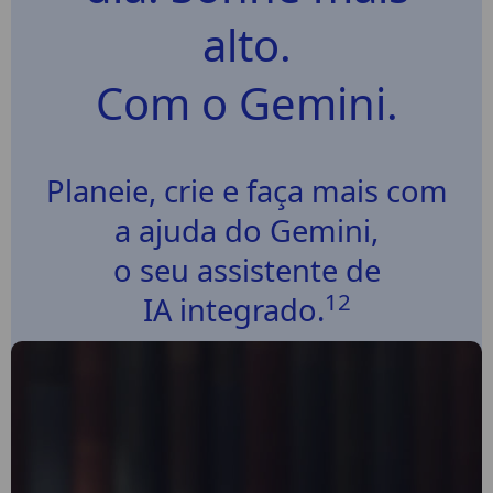
alto.
Com o Gemini.
Planeie, crie e faça mais com
a ajuda do Gemini,
o seu assistente de
12
IA integrado.