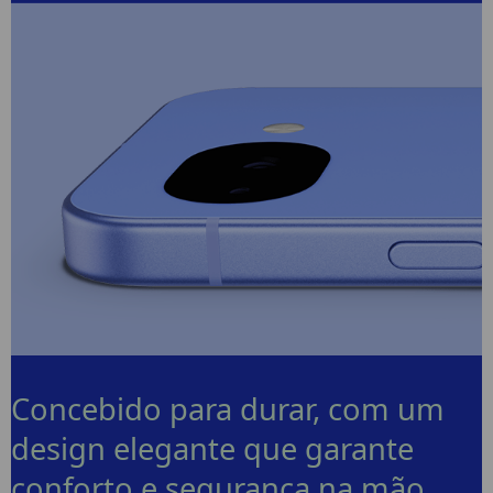
Concebido para durar, com um
design elegante que garante
conforto e segurança na mão.