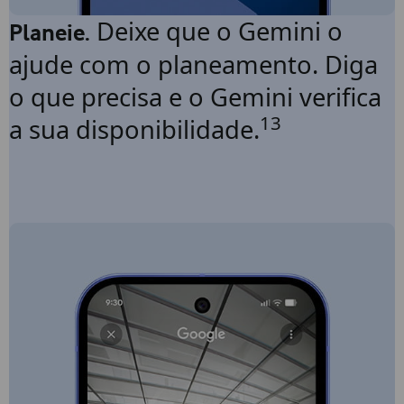
Deixe que o Gemini o
Planeie.
ajude com o planeamento. Diga
o que precisa e o Gemini verifica
13
a sua disponibilidade.
Consulta o meu calendário
para ver as tardes
disponíveis e adiciona 30
minutos por dia esta
semana para uma pausa
para café a meio do dia.