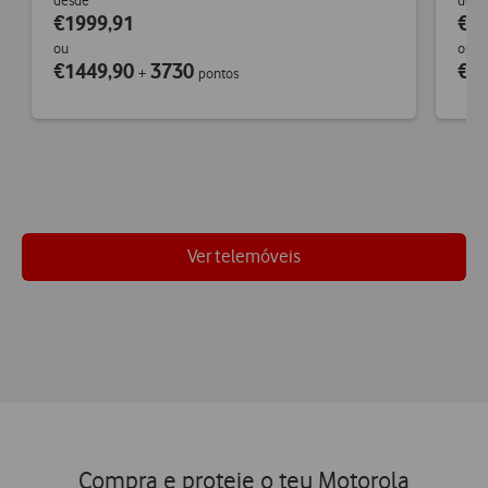
desde
desd
€1999,91
€6
ou
ou
€1449,90
3730
€4
+
pontos
Ver telemóveis
Compra e proteje o teu Motorola