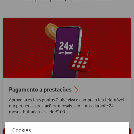
Pagamento a prestações
Aproveita os teus pontos Clube Viva e compra o teu telemóvel
em pequenas prestações mensais, sem juros, durante 24
meses. Entrada inicial de €100.
Cookies