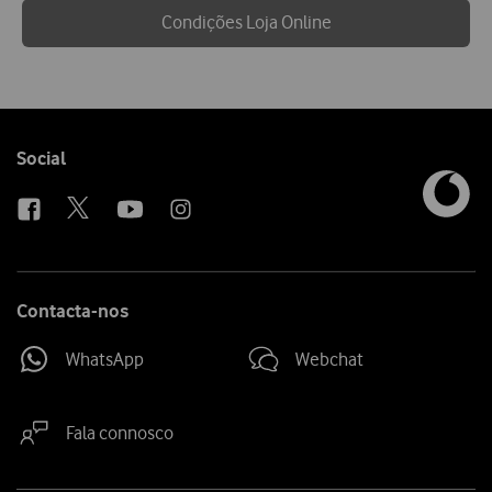
Condições Loja Online
Follow
Social
us
Contacta-nos
WhatsApp
Webchat
Fala connosco