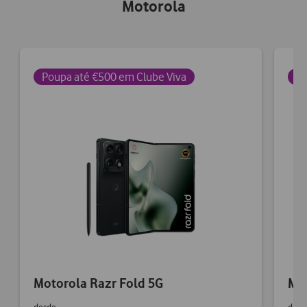
Motorola
Poupa até €500 em Clube Viva
Po
Motorola Razr Fold 5G
Mot