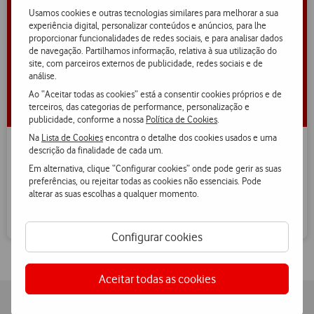
Usamos cookies e outras tecnologias similares para melhorar a sua
experiência digital, personalizar conteúdos e anúncios, para lhe
proporcionar funcionalidades de redes sociais, e para analisar dados
de navegação. Partilhamos informação, relativa à sua utilização do
site, com parceiros externos de publicidade, redes sociais e de
análise.
Ao “Aceitar todas as cookies” está a consentir cookies próprios e de
terceiros, das categorias de performance, personalização e
publicidade, conforme a nossa
Política de Cookies
.
Na
Lista de Cookies
encontra o detalhe dos cookies usados e uma
descrição da finalidade de cada um.
Vodafone Care
Em alternativa, clique “Configurar cookies” onde pode gerir as suas
Proteje o teu equipamento desde €1,49/mês contra danos
preferências, ou rejeitar todas as cookies não essenciais. Pode
acidentais, líquidos ou roubos.
alterar as suas escolhas a qualquer momento.
Configurar cookies
Aceitar todas as cookies