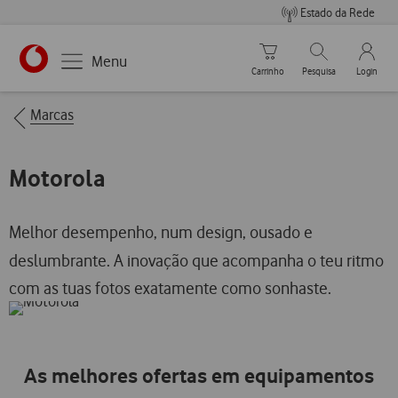
Estado da Rede
Carrinho de compras
Pesquisar
My Vo
Menu
Carrinho
Pesquisa
Login
https://www.vodafone.pt
Breadcrumbs
Marcas
Motorola
Melhor desempenho, num design, ousado e
deslumbrante. A inovação que acompanha o teu ritmo
com as tuas fotos exatamente como sonhaste.
As melhores ofertas em equipamentos