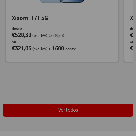
Xiaomi 17T 5G
Xi
desde
des
€528,38
€1
€609,68
(exc. IVA)
ou
ou
€321,06
1600
€8
(exc. IVA)
+
pontos
Ver todos