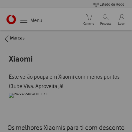
Estado da Rede
Carrinho de compras
Pesquisar
My Vo
Menu
Carrinho
Pesquisa
Login
https://www.vodafone.pt
Breadcrumbs
Marcas
Xiaomi
Este verão poupa em Xiaomi com menos pontos
Clube Viva. Aproveita já!
Os melhores Xiaomis para ti com desconto