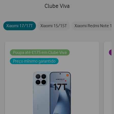
Clube Viva
Xiaomi 17/17T
Xiaomi 15/15T
Xiaomi Redmi Note 1
Poupa até €175 em Clube Viva
P
Preço mínimo garantido