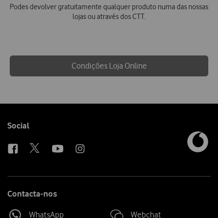
Podes devolver gratuitamente qualquer produto numa das nossas
lojas ou através dos CTT.
Condições Loja Online
Follow
Social
us
Contacta-nos
WhatsApp
Webchat