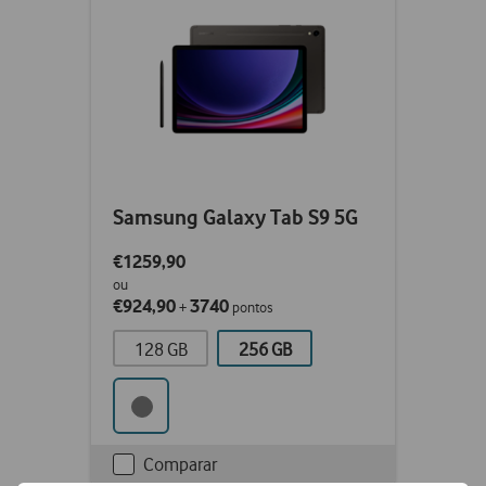
Samsung Galaxy Tab S9 5G
€1259,90
ou
€924,90
3740
+
pontos
128 GB
256 GB
Comparar
Checkbox