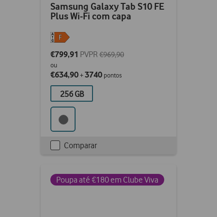
Samsung Galaxy Tab S10 FE
Plus Wi-Fi com capa
€799,91
PVPR
€969,90
ou
€634,90
3740
+
pontos
256 GB
Comparar
Checkbox
not
ticked
Poupa até €180 em Clube Viva