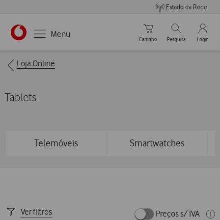
Estado da Rede
Carrinho de compras
Pesquisar
My Vo
Menu
Carrinho
Pesquisa
Login
https://www.vodafone.pt
Breadcrumbs
Loja Online
Tablets
Telemóveis
Smartwatches
Ver filtros
Preços s/ IVA