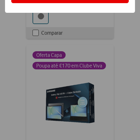
Comparar
Checkbox
not
ticked
Oferta Capa
Poupa até €170 em Clube Viva