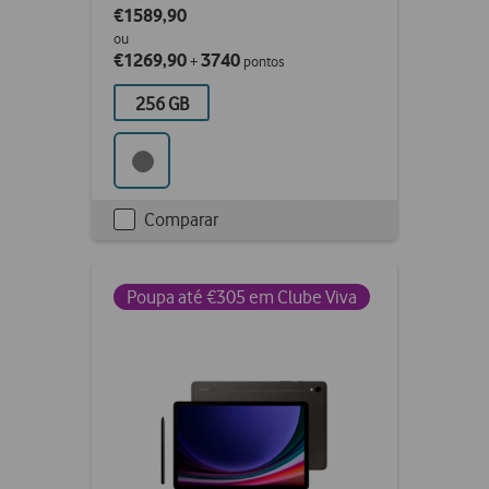
€1589,90
ou
€1269,90
3740
+
pontos
256 GB
Comparar
Checkbox
not
ticked
Poupa até €305 em Clube Viva