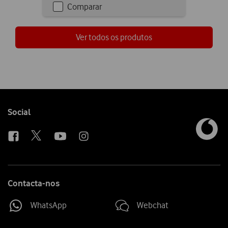
Comparar
Checkbox
not
ticked
Ver todos os produtos
Follow
Social
us
Contacta-nos
WhatsApp
Webchat