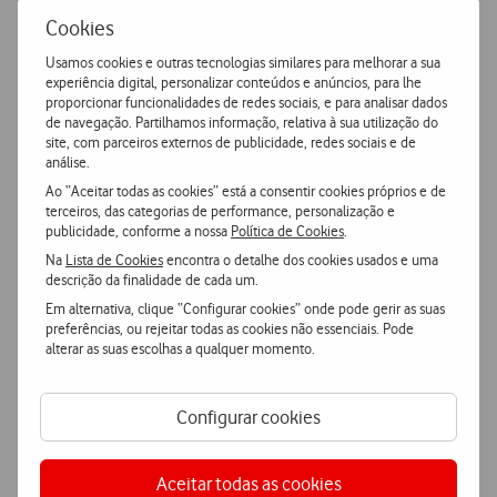
not
Cookies
ticked
Poupa até €180 em Clube Viva
Usamos cookies e outras tecnologias similares para melhorar a sua
experiência digital, personalizar conteúdos e anúncios, para lhe
proporcionar funcionalidades de redes sociais, e para analisar dados
de navegação. Partilhamos informação, relativa à sua utilização do
site, com parceiros externos de publicidade, redes sociais e de
análise.
Ao “Aceitar todas as cookies” está a consentir cookies próprios e de
terceiros, das categorias de performance, personalização e
publicidade, conforme a nossa
Política de Cookies
.
Na
Lista de Cookies
encontra o detalhe dos cookies usados e uma
descrição da finalidade de cada um.
Em alternativa, clique “Configurar cookies” onde pode gerir as suas
preferências, ou rejeitar todas as cookies não essenciais. Pode
Samsung Galaxy Tab S11
alterar as suas escolhas a qualquer momento.
WI-FI
€799,91
PVPR
€999,90
Configurar cookies
ou
€599,90
3740
+
pontos
Aceitar todas as cookies
128 GB