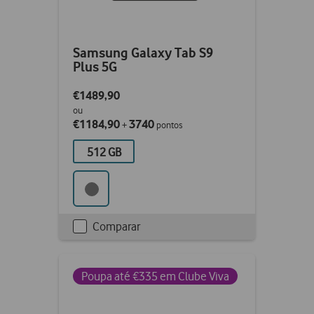
Samsung Galaxy Tab S9
Plus 5G
€1489,90
ou
€1184,90
3740
+
pontos
512 GB
Comparar
Checkbox
not
ticked
Poupa até €335 em Clube Viva