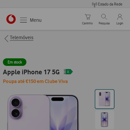
Estado da Rede
Carrinho de compras
Pesquisar
My Vo
Menu
Carrinho
Pesquisa
Login
https://www.vodafone.pt
Breadcrumbs
Telemóveis
Em stock
Apple iPhone 17 5G
Poupa até €150 em Clube Viva
Ir
para
posição0
Ir
para