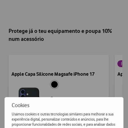
Protege já o teu equipamento e poupa 10%
num acessório
Pou
Apple Capa Silicone Magsafe iPhone 17
Appl
Preço
Cookies
€59,90
Usamos cookies e outras tecnologias similares para melhorar a sua
experiência digital, personalizar conteúdos e anúncios, para lhe
proporcionar funcionalidades de redes sociais, e para analisar dados