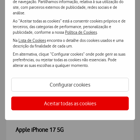
de navegação. Partilhamos informação, relativa à sua utilização do
site, com parceiros externos de publicidade, redes sociais e de
análise.
Ver mais
Ao “Aceitar todas as cookies” está a consentir cookies próprios e de
terceiros, das categorias de performance, personalização e
publicidade, conforme a nossa
Política de Cookies
.
Indisponível
Na
Lista de Cookies
encontra o detalhe dos cookies usados e uma
descrição da finalidade de cada um.
Em alternativa, clique “Configurar cookies” onde pode gerir as suas
preferências, ou rejeitar todas as cookies não essenciais. Pode
alterar as suas escolhas a qualquer momento.
Configurar cookies
Características
Aceitar todas as cookies
Accordeon
Mais Características
Apple iPhone 17 5G