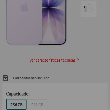
posição1
Ir
para
posição2
Ver características técnicas
Carregador não incluído.
Capacidade:
GB
GB
256 GB
512 GB