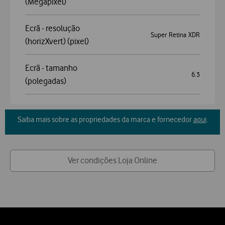
(Megapixel)
Ecrã - resolução
Super Retina XDR
(horizXvert) (pixel)
Ecrã - tamanho
6.3
(polegadas)
Saiba mais sobre as propriedades da marca e fornecedor
aqui
.
Ver condições Loja Online