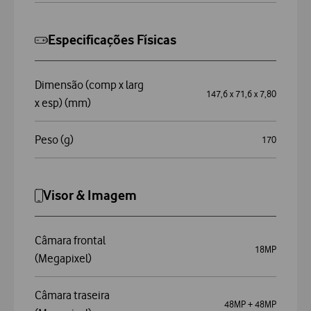
Especificações Físicas
Dimensão (comp x larg
147,6 x 71,6 x 7,80
x esp) (mm)
Peso (g)
170
Visor & Imagem
Câmara frontal
18MP
(Megapixel)
Câmara traseira
48MP + 48MP