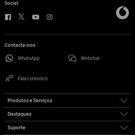
Follow
Social
us
Contacta-nos
WhatsApp
Webchat
Fala connosco
Site
Produtos e Serviços
map
Destaques
Suporte