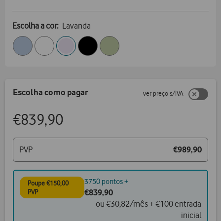
Escolha a cor:
Lavanda
Escolha como pagar
ver preço s/IVA
€839,90
PVP
€989,90
3750 pontos +
Poupe €150,00
€839,90
PVP
ou €30,82/mês + €100 entrada
inicial