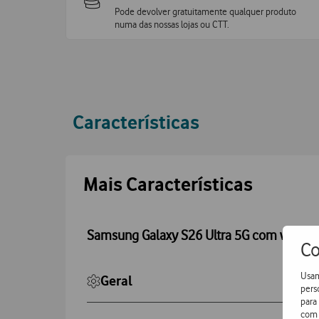
Pode devolver gratuitamente qualquer produto
numa das nossas lojas ou CTT.
Características
Accordeon
Mais Características
Samsung Galaxy S26 Ultra 5G com watch
Co
Usam
Geral
pers
para
com 