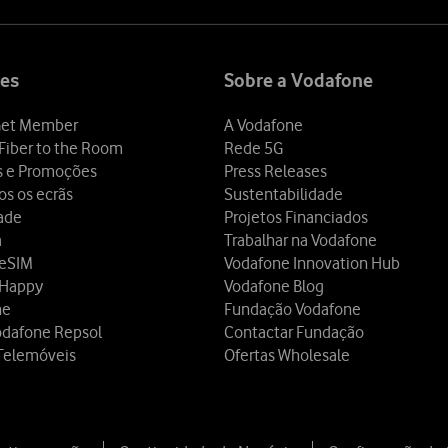
es
Sobre a Vodafone
et Member
A Vodafone
Fiber to the Room
Rede 5G
s e Promoções
Press Releases
os os ecrãs
Sustentabilidade
dade
Projetos Financiados
a
Trabalhar na Vodafone
 eSIM
Vodafone Innovation Hub
 Happy
Vodafone Blog
ne
Fundação Vodafone
odafone Repsol
Contactar Fundação
Telemóveis
Ofertas Wholesale