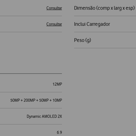
Dimensão (comp x larg x esp
Consultar
Inclui Carregador
Consultar
Peso (g)
12MP
50MP + 200MP + 50MP + 10MP
Dynamic AMOLED 2X
6.9