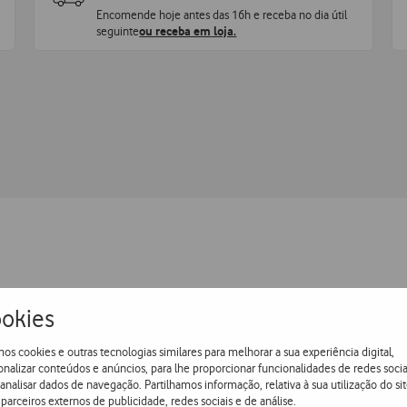
Encomende hoje antes das 16h e receba no dia útil
seguinte
ou receba em loja.
okies
os cookies e outras tecnologias similares para melhorar a sua experiência digital,
Conectividade e Sist
onalizar conteúdos e anúncios, para lhe proporcionar funcionalidades de redes socia
 analisar dados de navegação. Partilhamos informação, relativa à sua utilização do sit
parceiros externos de publicidade, redes sociais e de análise.