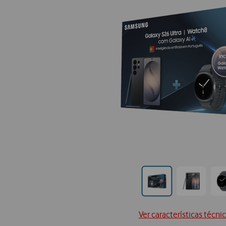
Ir
Ir
para
para
posição
posição0
Ver características técni