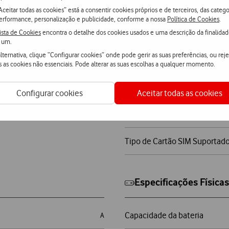
Bluetooth™ (norma)
Preto Noturno
Aceitar todas as cookies” está a consentir cookies próprios e de terceiros, das catego
erformance, personalização e publicidade, conforme a nossa
Política de Cookies
.
Memória
ista de Cookies
encontra o detalhe dos cookies usados e uma descrição da finalida
Samsung
 um.
lternativa, clique “Configurar cookies” onde pode gerir as suas preferências, ou reje
Memória RAM
Galaxy S26 Ultra 5G com watch
s as cookies não essenciais. Pode alterar as suas escolhas a qualquer momento.
Processador
Configurar cookies
Aceitar todas as cookies
Sistema Operativo
Tipo de Cartão SIM Suportad
Especificações Física
Capacidade da bateria
A