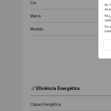
Cor
Ao “
de p
Marca
Na
L
cada
Em a
Modelo
toda
Eficiência Energética
Classe Energética