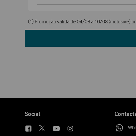
(1) Promoção válida de 04/08 a 10/08 (inclusive) li
Follow
Social
Contact
us
Wh