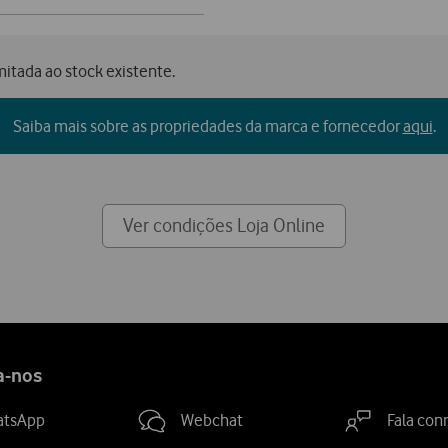
mitada ao stock existente.
Saiba mais sobre as propriedades da marca e fornecedor
aqui
.
Ver condições Loja Online
a-nos
atsApp
Webchat
Fala con