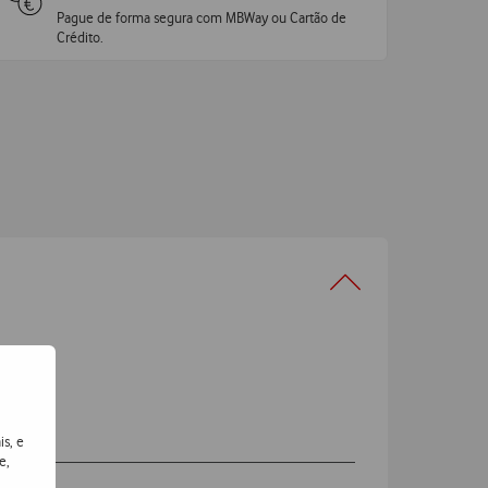
Pague de forma segura com MBWay ou Cartão de
Crédito.
emas
is, e
e,