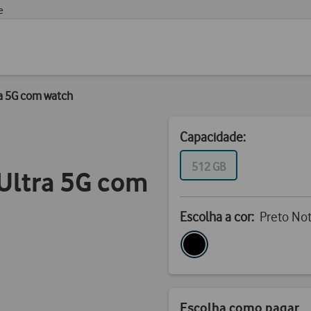
e
a 5G com watch
Capacidade:
GB
512 GB
Ultra 5G com
Escolha a cor:
Preto No
Escolha como pagar