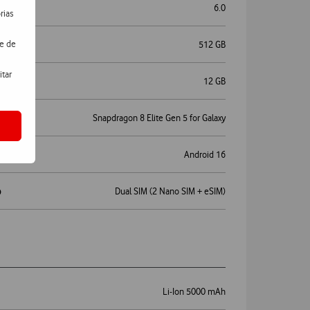
6.0
rias
de de
512 GB
itar
12 GB
Snapdragon 8 Elite Gen 5 for Galaxy
Android 16
o
Dual SIM (2 Nano SIM + eSIM)
s
Li-Ion 5000 mAh