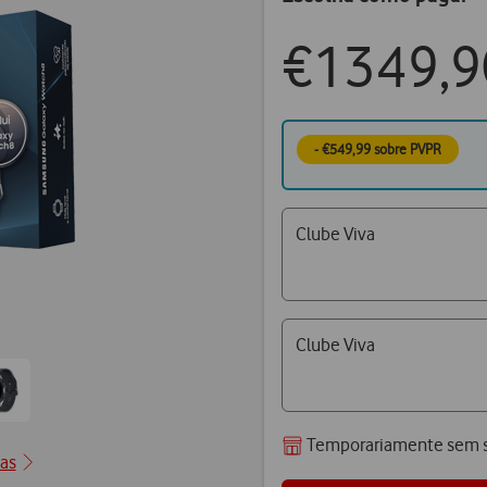
€1349,9
- €549,99 sobre PVPR
Clube Viva
Clube Viva
Ir
para
Temporariamente sem s
1
posição2
cas