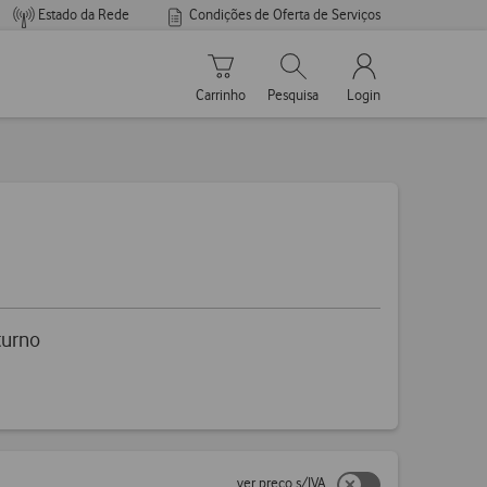
Estado da Rede
Condições de Oferta de Serviços
Carrinho de compras
Pesquisar
My Vodafone Men
Carrinho
Pesquisa
Login
turno
ver preço s/IVA