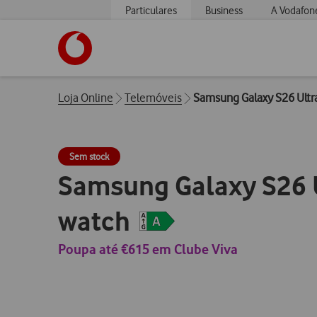
Particulares
Business
A Vodafon
https://www.vodafone.pt
Breadcrumbs
Loja Online
Telemóveis
Samsung Galaxy S26 Ultr
Sem stock
Samsung Galaxy S26 
watch
Poupa até €615 em Clube Viva