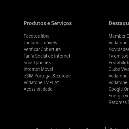
Site
map
Produtos e Serviços
Destaqu
Pacotes fibra
Member G
Tarifários móveis
Vodafone 
Verificar Cobertura
Novidade
Tarifa Social de Internet
Tv em tod
Smartphones
Portabili
Internet Móvel
Clube Viv
eSIM Portugal & Europe
Vodafone
Vodafone TV PLAY
Vodafone
Acessibilidade
Google O
Energia V
Retomas 