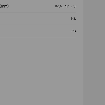
) (mm)
163,6 x 78,1 x 7,9
Não
214