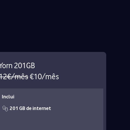
Yorn 201GB
12€/mês
€10/mês
Inclui
201 GB de internet