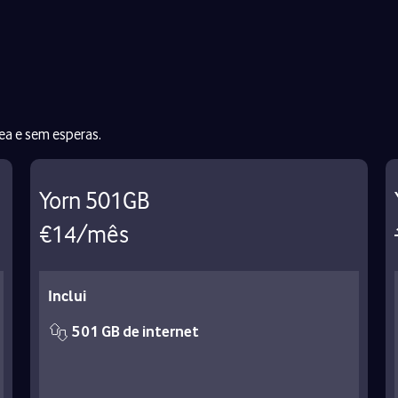
ea e sem esperas.
Yorn 501GB
€14/mês
Inclui
501 GB de internet