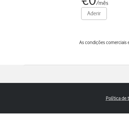
€0
/mês
Aderir
As condições comerciais e
Política de