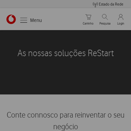
Estado da Rede
Carrinho de compras
Pesquisar
My Vo
Menu
Carrinho
Pesquisa
Login
As nossas soluções ReStart
Conte connosco para reinventar o seu
negócio