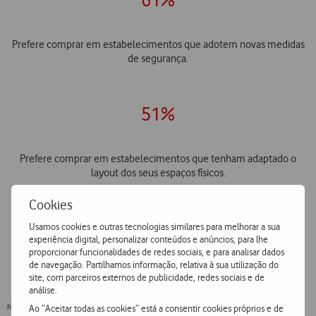
Prefere comprar em estabelecimentos que adotem novas medidas
de segurança.
51%
Prefere comprar em estabelecimentos que tenham adaptado o
layout dos seus espaços físicos.
Cookies
45%
Usamos cookies e outras tecnologias similares para melhorar a sua
experiência digital, personalizar conteúdos e anúncios, para lhe
proporcionar funcionalidades de redes sociais, e para analisar dados
de navegação. Partilhamos informação, relativa à sua utilização do
Prefere aumentar a utilização dos meios de pagamento digitais.
site, com parceiros externos de publicidade, redes sociais e de
análise.
Ao “Aceitar todas as cookies” está a consentir cookies próprios e de
Fonte: Capgemini Research Institute, Consumer Behavior Survey, April 4–8, 2020