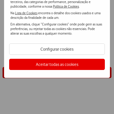
terceiros, das categorias de performance, personalização e
publicidade, conforme a nossa
Política de Cookies
.
Na
Lista de Cookies
encontra o detalhe dos cookies usados e uma
descrição da finalidade de cada um.
Em alternativa, clique “Configurar cookies” onde pode gerir as suas
preferências, ou rejeitar todas as cookies não essenciais. Pode
alterar as suas escolhas a qualquer momento.
Quer saber mais?
Conte com a ajuda dos nossos Consultores de Comunicações para
Configurar cookies
saber quais as soluções mais adequadas
ao seu negócio.
Aceitar todas as cookies
Fale connosco