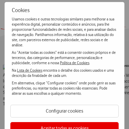
Cookies
Usamos cookies e outras tecnologias similares para melhorar a sua
experiência digital, personalizar conteúdos e anúncios, para lhe
proporcionar funcionalidades de redes sociais, e para analisar dados
de navegação. Partilhamos informação, relativa à sua utilização do
site, com parceiros externos de publicidade, redes sociais e de
análise.
Ao “Aceitar todas as cookies” está a consentir cookies próprios e de
A nossa história
terceiros, das categorias de performance, personalização e
publicidade, conforme a nossa
Política de Cookies
.
Na
Lista de Cookies
encontra o detalhe dos cookies usados e uma
A Fundação Vodafone é uma instituição sem fins
A Fundação V
descrição da finalidade de cada um.
lucrativos constituída em 2001 com o objetivo de
Sociais, de a
Em alternativa, clique “Configurar cookies” onde pode gerir as suas
contribuir para o desenvolvimento de uma
nomeadamente
preferências, ou rejeitar todas as cookies não essenciais. Pode
Sociedade mais inclusiva e sustentável, colocando
Conselho Dire
alterar as suas escolhas a qualquer momento.
ao serviço da Sociedade o seu conhecimento e
Consultivo.
Tecnologia.
Configurar cookies
Aceitar todas as cookies