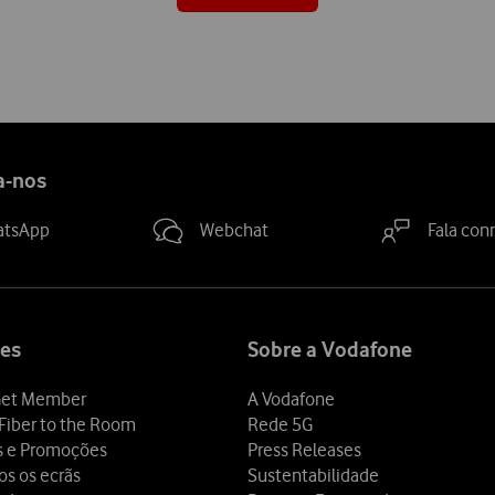
a-nos
atsApp
Webchat
Fala con
es
Sobre a Vodafone
et Member
A Vodafone
Fiber to the Room
Rede 5G
s e Promoções
Press Releases
os os ecrãs
Sustentabilidade