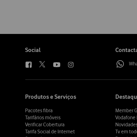
Follow
Social
Contact
us
Wh
Site
map
Produtos e Serviços
Destaqu
Pacotes fibra
Member G
Tarifários móveis
Vodafone 
Verificar Cobertura
Novidade
Tarifa Social de Internet
Tv em tod