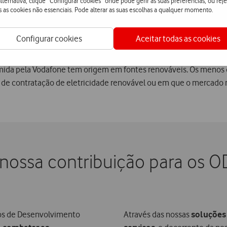
lternativa, clique “Configurar cookies” onde pode gerir as suas preferências, ou reje
s as cookies não essenciais. Pode alterar as suas escolhas a qualquer momento.
Configurar cookies
Aceitar todas as cookies
umida pela Vodafone tem origem em fontes renováveis. Os menos
de contratação de eletricidade renovável ou em que o mercado n
 nossa contribuição para os O
vos de Desenvolvimento
Através das nossas
soluções 