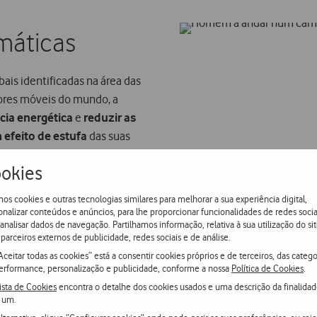
máticas​
ais identificadas na área das
ores móveis do mundo, a
ncia energética
e
reduzir as
 efeito de estufa
das suas
okies
do seu consumo de eletricidade
os cookies e outras tecnologias similares para melhorar a sua experiência digital,
Portugal esta meta é alcançada
onalizar conteúdos e anúncios, para lhe proporcionar funcionalidades de redes socia
 (PPAs) e a compra de
 analisar dados de navegação. Partilhamos informação, relativa à sua utilização do sit
parceiros externos de publicidade, redes sociais e de análise.
Aceitar todas as cookies” está a consentir cookies próprios e de terceiros, das catego
erformance, personalização e publicidade, conforme a nossa
Política de Cookies
.
ista de Cookies
encontra o detalhe dos cookies usados e uma descrição da finalida
 um.