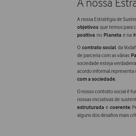
A nossa Estr
A nossa Estratégia de Suste
objetivos
que temos para co
positiva
no
Planeta
e na
O
contrato social
da Vodaf
de parceria com as várias
Pa
sociedade esteja verdadei
acordo informal representa
com a sociedade
.​
O nosso contrato social é f
nossas iniciativas de sust
estruturada
e
coerente
. 
alguns dos desafios mais crí