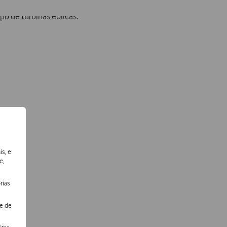
is, e
e,
rias
de de