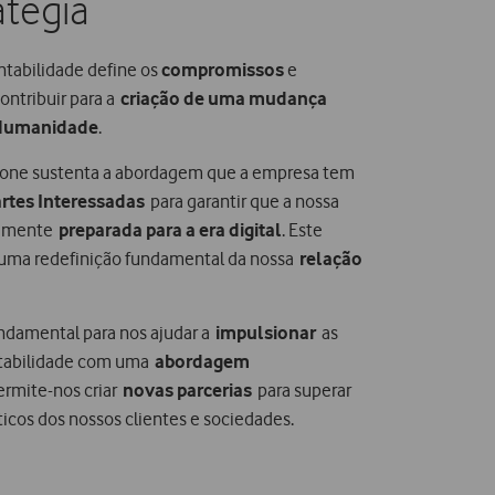
atégia
ntabilidade define os
compromissos
e
ntribuir para a
criação de uma mudança
Humanidade
.​
one sustenta a abordagem que a empresa tem
rtes Interessadas
para garantir que a nossa
ramente
preparada para a era digital
. Este
 uma redefinição fundamental da nossa
relação
undamental para nos ajudar a
impulsionar
as
entabilidade com uma
abordagem
Permite-nos criar
novas parcerias
para superar
ticos dos nossos clientes e sociedades.​