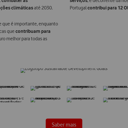
, combater as
serviços
, e decorrente da no
ações climáticas
até 2030.​
Portugal
contribui para 12 
ce que é importante, enquanto
icas que
contribuam para
uro melhor para todas as
Saber mais