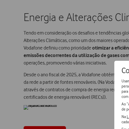
Energia e Alterações Cli
Tendo em consideração os desafios e tendências glob
Alterações Climáticas, como um dos maiores operad
Vodafone definiu como prioridade
otimizar a eficiê
emissões decorrentes da utilização de gases com
operações, promovendo várias iniciativas.​
Co
Desde o ano fiscal de 2025, a Vodafone obtém 100% 
Usam
da rede a partir de fontes renováveis. (Na Vodafone 
pers
através de contratos de compra de energia renovável
para
com 
certificados de energia renovável (RECs)).
Ao “
de p
Na
L
cada