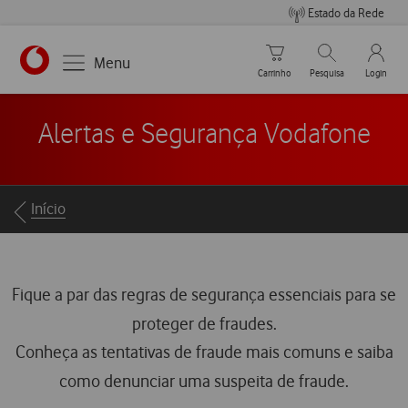
Estado da Rede
Carrinho de compras
Pesquisar
My Vo
Menu
Carrinho
Pesquisa
Login
https://www.vodafone.pt
Alertas e Segurança Vodafone
Breadcrumbs
Início
Fique a par das regras de segurança essenciais para se
proteger de fraudes.
Conheça as tentativas de fraude mais comuns e saiba
como denunciar uma suspeita de fraude.