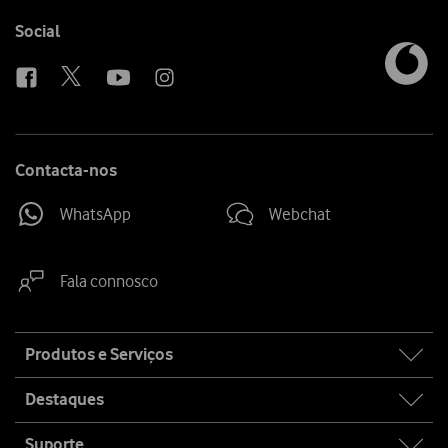
Follow
Social
us
Contacta-nos
WhatsApp
Webchat
Fala connosco
Site
Produtos e Serviços
map
Destaques
Suporte