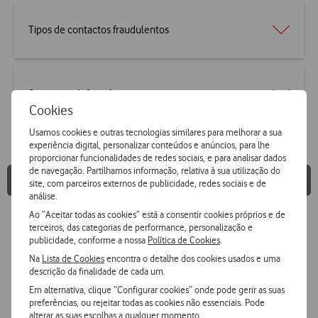
Tipos de contactos fraudulentos
Segurança Informática
Cookies
Usamos cookies e outras tecnologias similares para melhorar a sua
experiência digital, personalizar conteúdos e anúncios, para lhe
proporcionar funcionalidades de redes sociais, e para analisar dados
de navegação. Partilhamos informação, relativa à sua utilização do
Perguntas Frequentes
site, com parceiros externos de publicidade, redes sociais e de
análise.
Ao “Aceitar todas as cookies” está a consentir cookies próprios e de
terceiros, das categorias de performance, personalização e
publicidade, conforme a nossa
Política de Cookies
.
Na
Lista de Cookies
encontra o detalhe dos cookies usados e uma
descrição da finalidade de cada um.
Práticas da Vodafone
Em alternativa, clique “Configurar cookies” onde pode gerir as suas
preferências, ou rejeitar todas as cookies não essenciais. Pode
Fique atento e proteja-se
alterar as suas escolhas a qualquer momento.