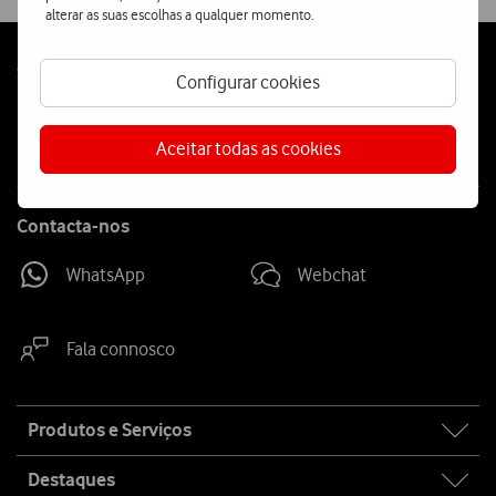
alterar as suas escolhas a qualquer momento.
Follow
Social
Configurar cookies
us
Aceitar todas as cookies
Contacta-nos
WhatsApp
Webchat
Fala connosco
Site
Produtos e Serviços
map
Destaques