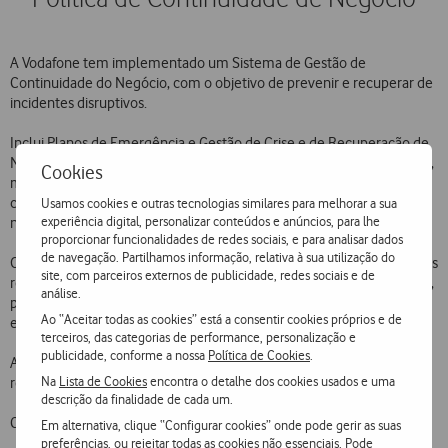
A Vodafone tem implementado um Sistema de Gestão de
Continuidade do Negócio, com o objetivo de prevenir e recuperar de
incidentes disruptivos.
Inclui Planos de Emergência e Gestão de Crise e de Recuperação de
Negócio, que visam garantir a continuidade da operação da Empresa,
Cookies
mesmo nas circunstâncias mais desafiadoras, permitindo que os
clientes possam confiar na Vodafone para suportar as suas
Usamos cookies e outras tecnologias similares para melhorar a sua
experiência digital, personalizar conteúdos e anúncios, para lhe
necessidades de comunicação durante um incidente.
proporcionar funcionalidades de redes sociais, e para analisar dados
de navegação. Partilhamos informação, relativa à sua utilização do
Os Planos de Recuperação de Negócio e Gestão de Crise são testados
site, com parceiros externos de publicidade, redes sociais e de
regularmente e sempre que ocorrem incidentes é feita a sua análise,
análise.
para assegurar que são atingidas e superadas as melhores práticas
Ao “Aceitar todas as cookies” está a consentir cookies próprios e de
estabelecidas pela indústria em todas as áreas de negócio.
terceiros, das categorias de performance, personalização e
publicidade, conforme a nossa
Política de Cookies
.
A Vodafone adota os standards internacionais e as boas práticas
Na
Lista de Cookies
encontra o detalhe dos cookies usados e uma
relativas à gestão da Continuidade de Negócio.
descrição da finalidade de cada um.
Política de Continuidade de Negócio da Vodafone
.
Consulte a
Em alternativa, clique “Configurar cookies” onde pode gerir as suas
preferências, ou rejeitar todas as cookies não essenciais. Pode