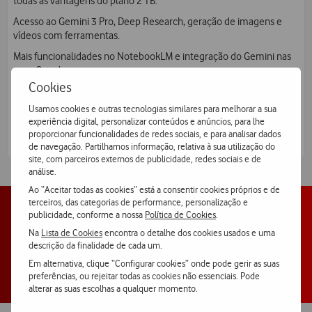
todas as vantagens do plano 2 TB.
Acesso ao Gemini 3 Pro, Deep Research, geração de imagens e
vídeos com ferramentas.
Mais funcionalidades no NotebookLM e integração do Gemini nas
apps Google.
Cookies
Limites superiores nas ferramentas Jules, Gemini Code Assist,
entre outros.
Usamos cookies e outras tecnologias similares para melhorar a sua
experiência digital, personalizar conteúdos e anúncios, para lhe
proporcionar funcionalidades de redes sociais, e para analisar dados
€21,99/mês
de navegação. Partilhamos informação, relativa à sua utilização do
site, com parceiros externos de publicidade, redes sociais e de
análise.
Ao “Aceitar todas as cookies” está a consentir cookies próprios e de
terceiros, das categorias de performance, personalização e
publicidade, conforme a nossa
Política de Cookies
.
Google One disponível em Android e iOS
Na
Lista de Cookies
encontra o detalhe dos cookies usados e uma
descrição da finalidade de cada um.
Em alternativa, clique “Configurar cookies” onde pode gerir as suas
preferências, ou rejeitar todas as cookies não essenciais. Pode
alterar as suas escolhas a qualquer momento.