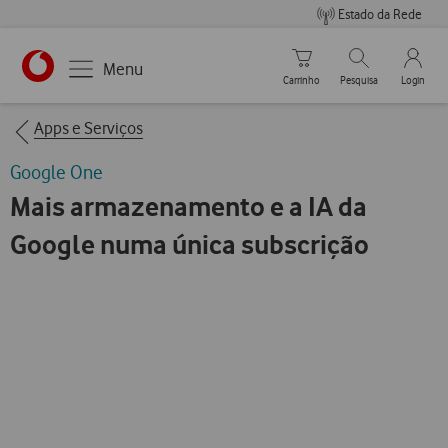
Estado da Rede
Carrinho de compras
Pesquisar
My Vo
Menu
Carrinho
Pesquisa
Login
https://www.vodafone.pt
Breadcrumbs
Apps e Serviços
Google One
Mais armazenamento e a IA da
Google numa única subscrição