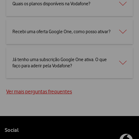
Quais os planos disponíveis na Vodafone?
Recebi uma oferta Google One, como posso ativar?
Já tenho uma subscrição Google One ativa. O que
faço para aderir pela Vodafone?
Ver mais perguntas frequentes
Follow
Social
us