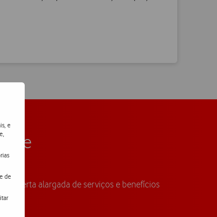
is, e
e,
afone
rias
de de
ma oferta alargada de serviços e benefícios
itar