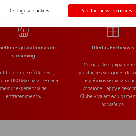
Configurar cookies
Aceitar todas as cookies
melhores plataformas de
Ofertas Exclusivas
streaming
Compra de equipamento
etflix juntou-se à Disney+,
prestações sem juros, des
n e HBO Max para lhe dar a
e prémios semanais co
melhor experiência de
Vodafone Happy e desco
entretenimento.
Clube Viva em equipamen
acessórios.