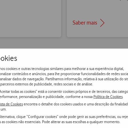
Saber mais
okies
os cookies e outras tecnologias similares para melhorar a sua experiência digital,
onalizar conteúdos e anúncios, para lhe proporcionar funcionalidades de redes socia
 analisar dados de navegação. Partilhamos informação, relativa à sua utilização do sit
 razões para ser Cliente Vod
parceiros externos de publicidade, redes sociais e de análise.
Aceitar todas as cookies” está a consentir cookies próprios e de terceiros, das catego
erformance, personalização e publicidade, conforme a nossa
Política de Cookies
.
ista de Cookies
encontra o detalhe dos cookies usados e uma descrição da finalida
os Clientes tenham acesso à melhor rede móvel e fixa e a u
 um.
lternativa, clique “Configurar cookies” onde pode gerir as suas preferências, ou reje
exclusivos.
s as cookies não essenciais. Pode alterar as suas escolhas a qualquer momento.