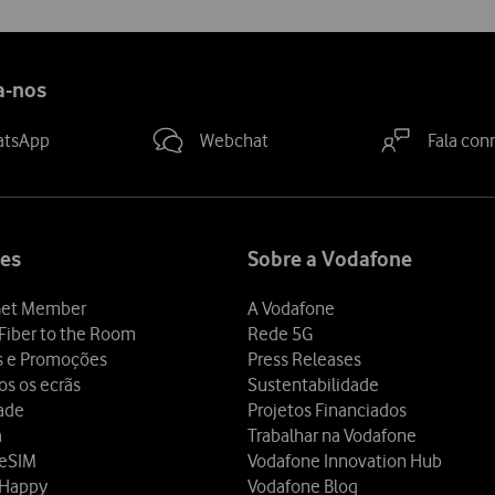
a-nos
atsApp
Webchat
Fala con
es
Sobre a Vodafone
et Member
A Vodafone
Fiber to the Room
Rede 5G
s e Promoções
Press Releases
os os ecrãs
Sustentabilidade
dade
Projetos Financiados
a
Trabalhar na Vodafone
 eSIM
Vodafone Innovation Hub
 Happy
Vodafone Blog