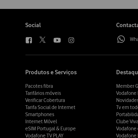
Follow
Social
Contact
us
Wh
Site
map
Produtos e Serviços
Destaqu
Pacotes fibra
Member G
Tarifários móveis
Vodafone 
Verificar Cobertura
Novidade
Tarifa Social de Internet
Tv em tod
Smartphones
Portabili
Internet Móvel
Clube Viv
eSIM Portugal & Europe
Vodafone
Vodafone TV PLAY
Vodafone