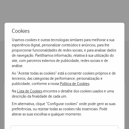
Vodafone, a melhor rede móvel do país
Distinguida pela P3 communications em 2026 como a rede
móvel com melhor qualidade a nível nacional.
Cookies
Usamos cookies e outras tecnologias similares para melhorar a sua
experiência digital, personalizar conteúdos e anúncios, para lhe
proporcionar funcionalidades de redes sociais, e para analisar dados
de navegação. Partilhamos informação, relativa à sua utilização do
Vantagens em ser Cliente Vodafone
site, com parceiros externos de publicidade, redes sociais e de
análise.
Ao “Aceitar todas as cookies” está a consentir cookies próprios e de
terceiros, das categorias de performance, personalização e
publicidade, conforme a nossa
Política de Cookies
.
Na
Lista de Cookies
encontra o detalhe dos cookies usados e uma
descrição da finalidade de cada um.
Em alternativa, clique “Configurar cookies” onde pode gerir as suas
preferências, ou rejeitar todas as cookies não essenciais. Pode
Roaming
alterar as suas escolhas a qualquer momento.
Leva a Vodafone para onde quer que vás. Usa os teus dados
móveis fora da Europa, desde €4,90 por dia.