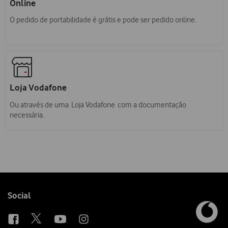
Online
O pedido de portabilidade é grátis e pode ser pedido online.
Loja Vodafone
Ou através de uma Loja Vodafone com a documentação
necessária.
Follow
Social
us