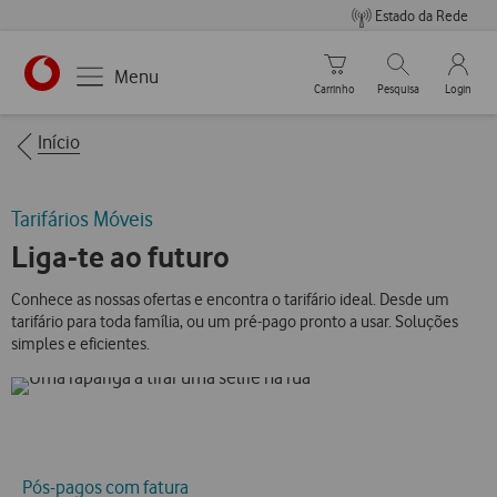
Estado da Rede
Carrinho de compras
Pesquisar
My Vo
Menu
Carrinho
Pesquisa
Login
https://www.vodafone.pt
Breadcrumbs
Início
Tarifários Móveis
Liga-te ao futuro
Conhece as nossas ofertas e encontra o tarifário ideal. Desde um
tarifário para toda família, ou um pré-pago pronto a usar. Soluções
simples e eficientes.
Pós-pagos com fatura