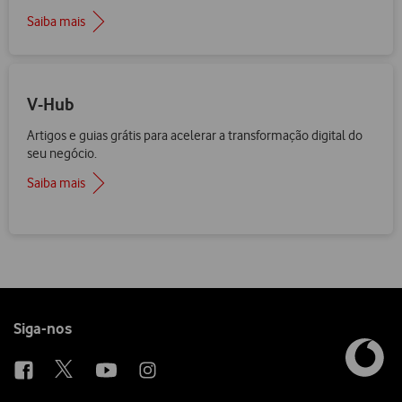
Saiba mais
V-Hub
Artigos e guias grátis para acelerar a transformação digital do
seu negócio.
Saiba mais
Follow
Siga-nos
us