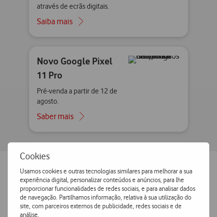
através de ecrãs digitais.
Saiba mais
Novo Google Pixel
11 Pro
Pré-venda a partir de 12 de
agosto.
Saber mais
Cookies
Usamos cookies e outras tecnologias similares para melhorar a sua
experiência digital, personalizar conteúdos e anúncios, para lhe
Adira a um Pacote Empresarial
proporcionar funcionalidades de redes sociais, e para analisar dados
de navegação. Partilhamos informação, relativa à sua utilização do
site, com parceiros externos de publicidade, redes sociais e de
análise.
Pacotes
Telemóveis
Acessórios