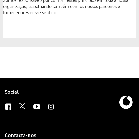
Somos responsáveis por cumprir estes princípios em toda a nossa
organização, trabalhando também com os nossos parceiros e
fornecedores nesse sentido.
Follow
Social
us
Contacta-nos