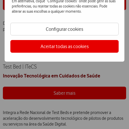
Em alternativa, clique “Configurar cookies” onde pode gerir as suas
Saber mais
preferências, ou rejeitar todas as cookies não essenciais. Pode
alterar as suas escolhas a qualquer momento.
Destina-se a promover a Transição Verde da Indústria dos Plásticos
Configurar cookies
para uma Economia Circular.
Aceitar todas as cookies
Test Bed | ITeCS
Inovação Tecnológica em Cuidados de Saúde
Saber mais
Integra a Rede Nacional de Test Beds e pretende promover a
aceleração do desenvolvimento tecnológico de pilotos de produtos
ou serviços na área da Saúde Digital.