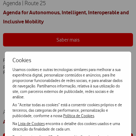
Agenda | Route 25
Agenda for Autonomous, Intelligent, Interoperable and
Inclusive Mobility
Saber mais
Cookies
Pretende contribuir para elevar a posição da indústria automóvel
portuguesa ao topo da cadeia de valor da mobilidade e posicionar
Usamos cookies e outras tecnologias similares para melhorar a sua
Portugal como referência na condução autónoma segura.
experiência digital, personalizar conteúdos e anúncios, para lhe
proporcionar funcionalidades de redes sociais, e para analisar dados
de navegação. Partilhamos informação, relativa à sua utilização do
site, com parceiros externos de publicidade, redes sociais e de
análise.
Ao “Aceitar todas as cookies” está a consentir cookies próprios e de
terceiros, das categorias de performance, personalização e
Agenda | Sustainable Plastics
publicidade, conforme a nossa
Política de Cookies
.
Agenda Mobilizadora para os Plásticos Sustentáveis
Na
Lista de Cookies
encontra o detalhe dos cookies usados e uma
descrição da finalidade de cada um.