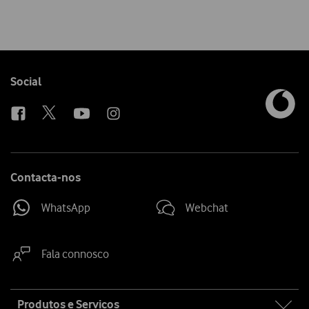
Follow
Social
us
Contacta-nos
WhatsApp
Webchat
Fala connosco
Site
Produtos e Serviços