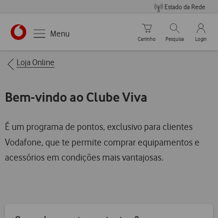
Estado da Rede
Carrinho de compras
Pesquisar
My Vo
Menu
Carrinho
Pesquisa
Login
https://www.vodafone.pt
Breadcrumbs
Loja Online
Bem-vindo ao Clube Viva
É um programa de pontos, exclusivo para clientes
Vodafone, que te permite comprar equipamentos e
acessórios em condições mais vantajosas.