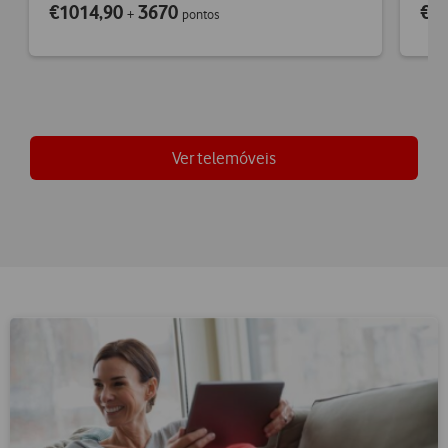
€1014,90
3670
€5
+
pontos
Ver telemóveis