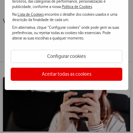
terceiros, das categorias de performance, personalização e
publicidade, conforme a nossa
Política de Cookies
.
Na
Lista de Cookies
encontra o detalhe dos cookies usados e uma
Vamos utilizar os pontos Clube Viva?
descrição da finalidade de cada um.
Em alternativa, clique “Configurar cookies” onde pode gerir as suas
preferências, ou rejeitar todas as cookies não essenciais. Pode
alterar as suas escolhas a qualquer momento.
Comunicações
Exclusivo Cliente Particular
Configurar cookies
Aceitar todas as cookies