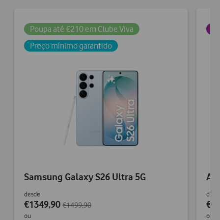
Poupa até €210 em Clube Viva
Po
Preço mínimo garantido
Samsung Galaxy S26 Ultra 5G
App
desde
desd
€1349,90
€73
€1499,90
ou
ou