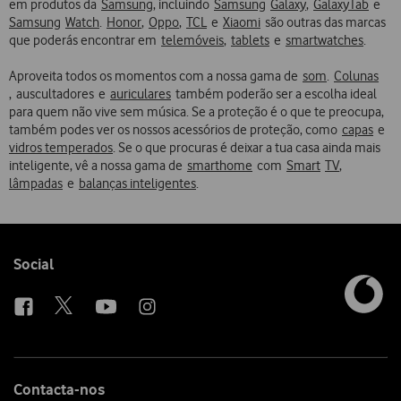
em produtos da
Samsung
, incluindo
Samsung
Galaxy
,
Galaxy
Tab
e
Samsung
Watch
.
Honor
,
Oppo
,
TCL
e
Xiaomi
são outras das marcas
que poderás encontrar em
telemóveis
,
tablets
e
smartwatches
.
Aproveita todos os momentos com a nossa gama de
som
.
Colunas
, auscultadores e
auriculares
também poderão ser a escolha ideal
para quem não vive sem música. Se a proteção é o que te preocupa,
também podes ver os nossos acessórios de proteção, como
capas
e
vidros temperados
. Se o que procuras é deixar a tua casa ainda mais
inteligente, vê a nossa gama de
smarthome
com
Smart
TV
,
lâmpadas
e
balanças inteligentes
.
Follow
Social
us
Contacta-nos