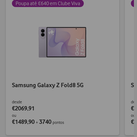
Poupa até €640 em Clube Viva
P
Samsung Galaxy Z Fold8 5G
Sa
desde
des
€2069,91
€2
ou
ou
€1489,90
3740
€1
+
pontos