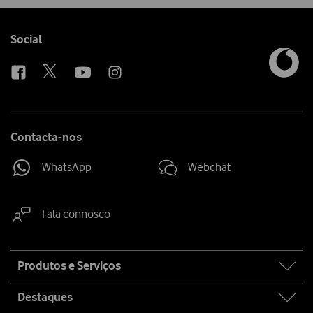
Follow
Social
us
Contacta-nos
WhatsApp
Webchat
Fala connosco
Site
Produtos e Serviços
map
Destaques