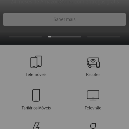
24 meses de Amazon Prime com entregas grátis
até €60 em saldo My Repsol
retoma
Saber mais
Quicklinks
Telemóveis
Pacotes
Tarifários Móveis
Televisão