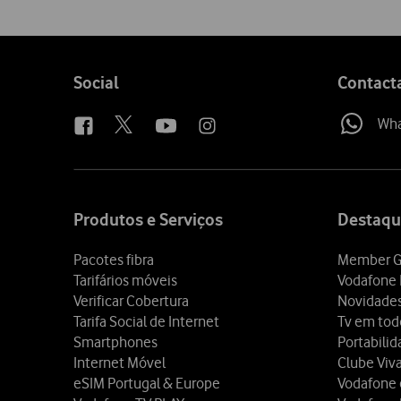
Follow
Social
Contact
us
Wh
Site
map
Produtos e Serviços
Destaqu
Pacotes fibra
Member G
Tarifários móveis
Vodafone 
Verificar Cobertura
Novidade
Tarifa Social de Internet
Tv em tod
Smartphones
Portabili
Internet Móvel
Clube Viv
eSIM Portugal & Europe
Vodafone