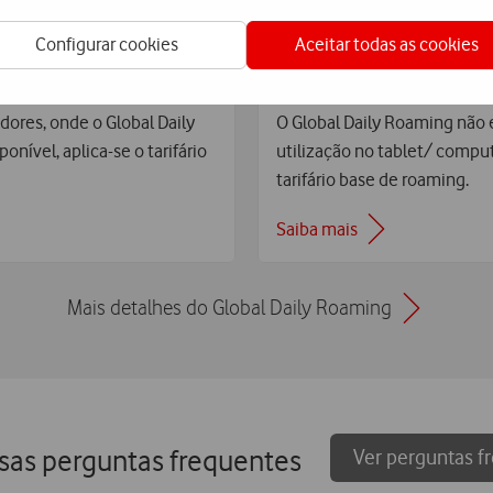
Configurar cookies
Aceitar todas as cookies
 outro país?
E no tablet ou 
ores, onde o Global Daily
O Global Daily Roaming não 
nível, aplica-se o tarifário
utilização no tablet/ comput
tarifário base de roaming.
Saiba mais
Mais detalhes do Global Daily Roaming
sas perguntas frequentes
Ver perguntas f