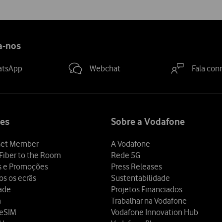
a-nos
atsApp
Webchat
Fala con
es
Sobre a Vodafone
et Member
A Vodafone
Fiber to the Room
Rede 5G
s e Promoções
Press Releases
os os ecrãs
Sustentabilidade
dade
Projetos Financiados
a
Trabalhar na Vodafone
 eSIM
Vodafone Innovation Hub