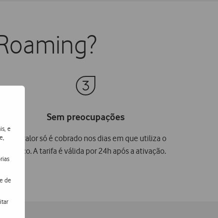
 Roaming?
Sem preocupações
is, e
e,
Este valor só é cobrado nos dias em que utiliza o
serviço. A tarifa é válida por 24h após a ativação.
rias
de de
itar