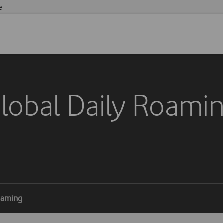
e
lobal Daily Roami
Roaming