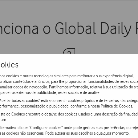
ciona o Global Daily
okies
Comece a falar/navegar
os cookies e outras tecnologias similares para melhorar a sua experiência digital,
onalizar conteúdos e anúncios, para lhe proporcionar funcionalidades de redes socia
 analisar dados de navegação. Partilhamos informação, relativa à sua utilização do sit
o
Paga o valor diário com a 1ª comunicação efetuada ou
parceiros externos de publicidade, redes sociais e de análise.
51
chamada recebida do dia.
Aceitar todas as cookies” está a consentir cookies próprios e de terceiros, das catego
erformance, personalização e publicidade, conforme a nossa
Política de Cookies
.
ista de Cookies
encontra o detalhe dos cookies usados e uma descrição da finalida
 um.
lternativa, clique “Configurar cookies” onde pode gerir as suas preferências, ou reje
s as cookies não essenciais. Pode alterar as suas escolhas a qualquer momento.