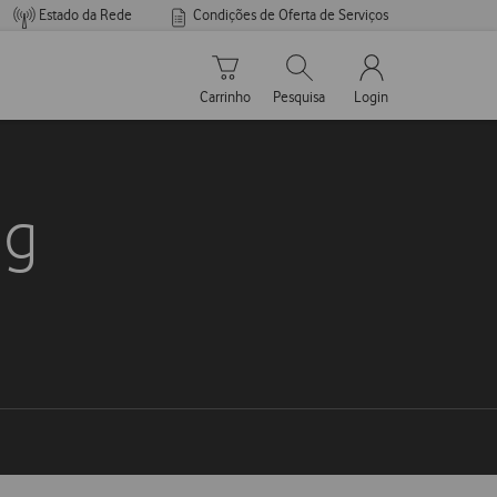
Estado da Rede
Condições de Oferta de Serviços
Carrinho de compras
Pesquisar
My Vodafone Men
Carrinho
Pesquisa
Login
ng