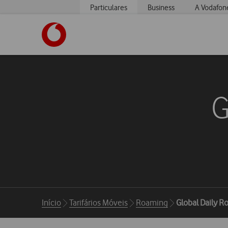
Particulares
Business
A Vodafon
https://www.vodafone.pt
G
Breadcrumbs
Início
Tarifários Móveis
Roaming
Global Daily 