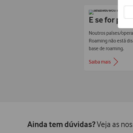
E se for para
Noutros países/operad
Roaming não está dispo
base de roaming.
Saiba mais
Ainda tem dúvidas?
Veja as nos