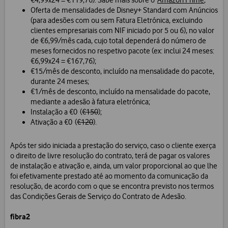
€4,99x24 = €119,76). Sabe mais sobre o
Amazon Prime
;
Oferta de mensalidades de Disney+ Standard com Anúncios
(para adesões com ou sem Fatura Eletrónica, excluindo
clientes empresariais com NIF iniciado por 5 ou 6), no valor
de €6,99/mês cada, cujo total dependerá do número de
meses fornecidos no respetivo pacote (ex: inclui 24 meses:
€6,99x24 = €167,76);
€15/mês de desconto, incluído na mensalidade do pacote,
durante 24 meses;
€1/mês de desconto, incluído na mensalidade do pacote,
mediante a adesão à fatura eletrónica;
Instalação a €0 (
€150
);
Ativação a €0 (
€120
).
Após ter sido iniciada a prestação do serviço, caso o cliente exerça
o direito de livre resolução do contrato, terá de pagar os valores
de instalação e ativação e, ainda, um valor proporcional ao que lhe
foi efetivamente prestado até ao momento da comunicação da
resolução, de acordo com o que se encontra previsto nos termos
das Condições Gerais de Serviço do Contrato de Adesão.
fibra2