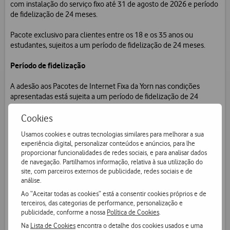
com instalação do serviço fixo até 31 de agosto de 2026 e período
de fidelização de 24 meses.
Pacote exclusivo para clientes entre os 18 e os 35 anos ou
estudantes, sujeitos a um período de fidelização de 24 meses.
Período de fidelização
A adesão aos Pacotes de Internet Fixa da Yorn nas condições
apresentadas está sujeita a um período de fidelização de 24
meses.
Cookies
A desativação do tarifário durante o período de fidelização implica
Usamos cookies e outras tecnologias similares para melhorar a sua
o pagamento dos encargos correspondentes à cessação
experiência digital, personalizar conteúdos e anúncios, para lhe
antecipada do contrato.
proporcionar funcionalidades de redes sociais, e para analisar dados
de navegação. Partilhamos informação, relativa à sua utilização do
Este montante não pode exceder o menor dos seguintes valores:
site, com parceiros externos de publicidade, redes sociais e de
análise.
Vantagem conferida: identificada na secção Preços, no
Ao “Aceitar todas as cookies” está a consentir cookies próprios e de
quadro “Ofertas e/ou descontos (vantagens) associados à
terceiros, das categorias de performance, personalização e
publicidade, conforme a nossa
Política de Cookies
.
fidelização” do resumo de contrato, de forma proporcional
ao remanescente do período de fidelização;
Na
Lista de Cookies
encontra o detalhe dos cookies usados e uma