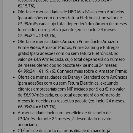
respetivo pacote (ex: se inclui 24 meses: €8,99x24 =
€215,76);
Oferta de mensalidades de HBO Max Básico com Anúncios
(para adesões com ou sem Fatura Eletrónica), no valor de
€5,99/mês cada cujo total dependerá do número de meses
fornecidos no respetivo pacote (ex: se inclui 24 meses:
€5,99x24 = €143,76);
Oferta de mensalidades Amazon Prime (inclui Amazon
Prime Video, Amazon Photos, Prime Gaming e Entregas
grátis) (para adesões com ou sem Fatura Eletrónica), no
valor de €4,99/mês cada, cujo total dependerá do número
de meses oferecidos no pacote (ex: se inclui 24 meses:
€4,99x24 = €119,76). Conheça mais sobre o
Amazon Prime
;
Oferta de mensalidades de Disney+ Standard com Anúncios
(para adesões com ou sem Fatura Eletrónica, excluindo
clientes empresariais com NIF iniciado por 5 ou 6), no valor
de €6,99/mês cada, cujo total dependerá do número de
meses fornecidos no respetivo pacote (ex: inclui 24 meses:
€6,99x24 = €167,76);
A mensalidade inclui um benefício de desconto de
€30/mês, durante 24 meses, já descontado no valor
anunciado;
€1/mês de desconto na mensalidade do pacote, já