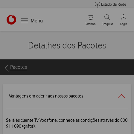
Estado da Rede
Carrinho de compras
Pesquisar
My Vo
Menu
Carrinho
Pesquisa
Login
https://www.vodafone.pt
Detalhes dos Pacotes
Breadcrumbs
Pacotes
Vantagens em aderir aos nossos pacotes
Se já és cliente Tv Vodafone, conhece as condições através do 800
911 090 (grátis).