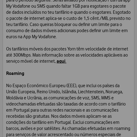
para o período seguinte. Serás avisado por notificação Push da app
My Vodafone ou SMS quando faltar 1GB para esgotares o pacote
de dados incluídos no teu tarifário e quando o esgotares. Esgotado
o pacote de internet aplica-se o custo de 1,5 cênt./MB, previsto no
teu tarifário. Caso queiras bloquear ou definir um limite para o
consumo de dados móveis adicionais podes definir um limite em
euros na App My Vodafone.
Os tarifários móveis dos pacotes Yorn têm velocidade de internet
até 300Mbps. Mais informação sobre as velocidades aplicáveis ao
aqui
serviço móvel de internet,
.
Roaming
No Espaço Económico Europeu (EEE), que inclui os países da
União Europeia, Reino Unido, Islândia, Liechtenstein, Noruega,
Moldávia e Ucrânia, as comunicações de voz, SMS, MMS e
videochamadas efetuadas são taxadas de acordo com o tarifário
em Portugal para outras redes nacionais e as comunicações
recebidas são gratuitas. Nos dados móveis aplicam-se as
condições do tarifário em Portugal. Exclui comunicações em
barcos, aviões e por satélites. As chamadas efetuadas em roaming
para serviços de valor acrescentado ou números especiais de