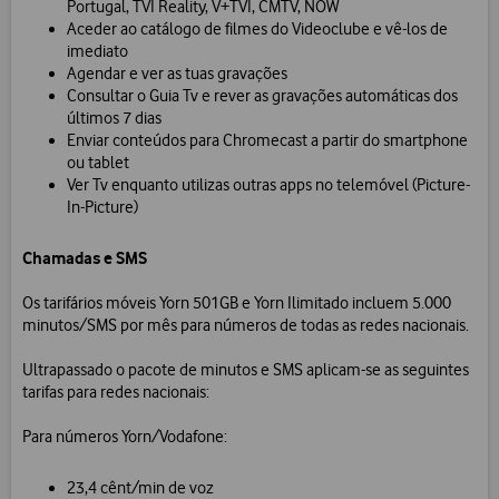
Portugal, TVI Reality, V+TVI, CMTV, NOW
Aceder ao catálogo de filmes do Videoclube e vê-los de
imediato
Agendar e ver as tuas gravações
Consultar o Guia Tv e rever as gravações automáticas dos
últimos 7 dias
Enviar conteúdos para Chromecast a partir do smartphone
ou tablet
Ver Tv enquanto utilizas outras apps no telemóvel (Picture-
In-Picture)
Chamadas e SMS
Os tarifários móveis Yorn 501GB e Yorn Ilimitado incluem 5.000
minutos/SMS por mês para números de todas as redes nacionais.
Ultrapassado o pacote de minutos e SMS aplicam-se as seguintes
tarifas para redes nacionais:
Para números Yorn/Vodafone:
23,4 cênt/min de voz