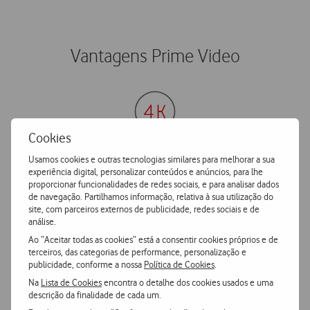
Vantagens Prime Video
Cookies
Usamos cookies e outras tecnologias similares para melhorar a sua
Imagem 4K
experiência digital, personalizar conteúdos e anúncios, para lhe
proporcionar funcionalidades de redes sociais, e para analisar dados
de navegação. Partilhamos informação, relativa à sua utilização do
Muitas séries com qualidade de imagem 4K/UHD.
site, com parceiros externos de publicidade, redes sociais e de
análise.
Ao “Aceitar todas as cookies” está a consentir cookies próprios e de
terceiros, das categorias de performance, personalização e
publicidade, conforme a nossa
Política de Cookies
.
Na
Lista de Cookies
encontra o detalhe dos cookies usados e uma
descrição da finalidade de cada um.