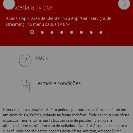
Previous
Next
1. Aceda à Tv Box
page
page
Aceda à App “Área de Cliente” ou à App “Gerir serviços de
streaming” no menu da sua TV Box.
go
go
go
go
go
go
go
go
to
to
to
to
to
to
to
to
0
1
2
3
4
5
6
7
FAQ's
Termos e condições
Oferta sujeita a alterações. Após o período promocional, o Amazon Prime tem
um custo de €4,99/mês, cobrado na fatura Vodafone. Pode cancelar esta oferta
a qualquer momento na sua Tv Box (no caso de pacotes fibra) ou em
offers.vodafone.com/pt (no caso de tarifários móveis). A Amazon.com, Inc e as
suas afiliadas não são patrocinadores desta oferta. Amazon, Amazon Prime,