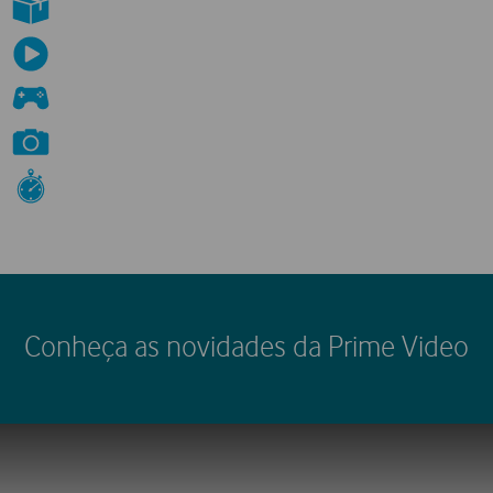
Entregas grátis em 48 horas
em milhões de produtos
Prime Video
filmes e séries, incluindo Amazon Originals
Prime Gaming
com acesso ao Twitch e extras para jogos
Amazon Photos
com armazenamento ilimitado
ofertas flash
Prime Day
Acesso prioritário a
e
Conheça as novidades da Prime Video