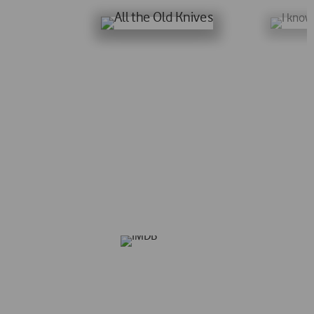
All the Old Knives
6,1/10
Dois agentes da CIA reúnem-se ao fim de seis anos para examinar
uma missão em Viena.