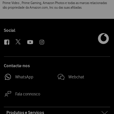
Prime Video , Prime Gaming, Amazon Photos e todas as marcas relacionadas
são propriedade da Amazon.com, Inc ou das suas afiliadas.
Follow
Social
us
Contacta-nos
WhatsApp
Webchat
Fala connosco
Site
Produtos e Serviços