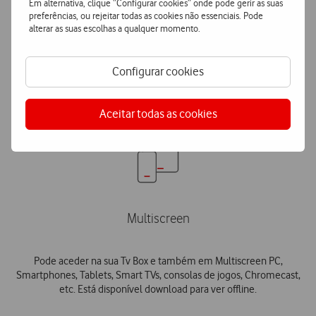
Em alternativa, clique “Configurar cookies” onde pode gerir as suas
preferências, ou rejeitar todas as cookies não essenciais. Pode
X-Ray
alterar as suas escolhas a qualquer momento.
Funcionalidade que permite obter informação detalhada sobre os
Configurar cookies
atores ou a música da cena que se está a ver.
Aceitar todas as cookies
Multiscreen
Pode aceder na sua Tv Box e também em Multiscreen PC,
Smartphones, Tablets, Smart TVs, consolas de jogos, Chromecast,
etc. Está disponível download para ver offline.