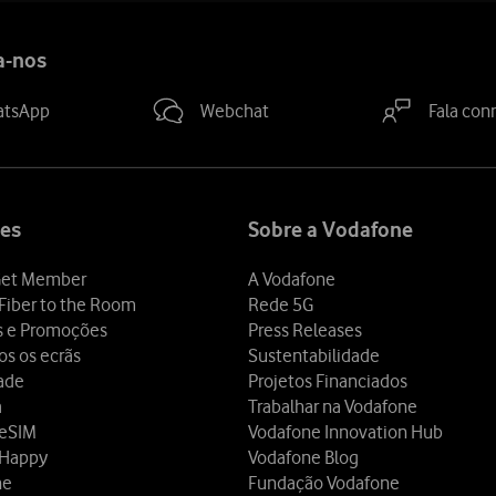
a-nos
atsApp
Webchat
Fala con
es
Sobre a Vodafone
et Member
A Vodafone
Fiber to the Room
Rede 5G
s e Promoções
Press Releases
os os ecrãs
Sustentabilidade
dade
Projetos Financiados
a
Trabalhar na Vodafone
 eSIM
Vodafone Innovation Hub
 Happy
Vodafone Blog
ne
Fundação Vodafone