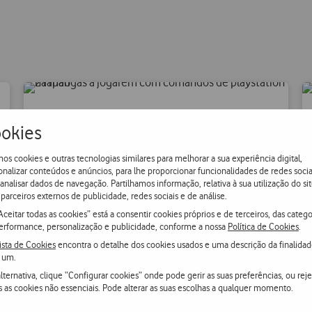
Tecnologia Easymesh
okies
os cookies e outras tecnologias similares para melhorar a sua experiência digital,
onalizar conteúdos e anúncios, para lhe proporcionar funcionalidades de redes socia
Vários extensores formam uma rede mesh,
 analisar dados de navegação. Partilhamos informação, relativa à sua utilização do sit
parceiros externos de publicidade, redes sociais e de análise.
com parâmetros Wi-Fi sincronizados de forma
Aceitar todas as cookies” está a consentir cookies próprios e de terceiros, das catego
inteligente para formar uma rede unificada, o
erformance, personalização e publicidade, conforme a nossa
Política de Cookies
.
que garante uma conexão ótima ao seus
ista de Cookies
encontra o detalhe dos cookies usados e uma descrição da finalida
equipamentos.
 um.
lternativa, clique “Configurar cookies” onde pode gerir as suas preferências, ou reje
s as cookies não essenciais. Pode alterar as suas escolhas a qualquer momento.