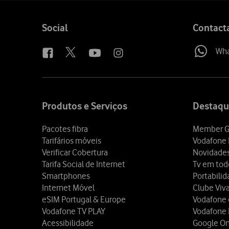
Follow
Social
Contact
us
Wh
Site
map
Produtos e Serviços
Destaqu
Pacotes fibra
Member G
Tarifários móveis
Vodafone 
Verificar Cobertura
Novidade
Tarifa Social de Internet
Tv em tod
Smartphones
Portabili
Internet Móvel
Clube Viv
eSIM Portugal & Europe
Vodafone
Vodafone TV PLAY
Vodafone
Acessibilidade
Google O