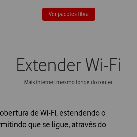
to
to
to
to
to
0
1
2
3
4
Ver pacotes fibra
Extender Wi-Fi
Mais internet mesmo longe do router
bertura de Wi-Fi, estendendo o
rmitindo que se ligue, através do