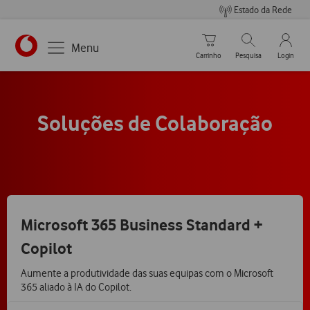
Estado da Rede
Carrinho de compras
Pesquisar
My Vo
Menu
Carrinho
Pesquisa
Login
Soluções de Colaboração
Microsoft 365 Business Standard +
Copilot
Aumente a produtividade das suas equipas com o Microsoft
365 aliado à IA do Copilot.