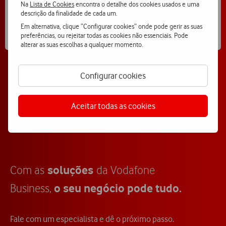
Na
Lista de Cookies
encontra o detalhe dos cookies usados e uma
descrição da finalidade de cada um.
Em alternativa, clique “Configurar cookies” onde pode gerir as suas
preferências, ou rejeitar todas as cookies não essenciais. Pode
alterar as suas escolhas a qualquer momento.
As condições comerciais acima indicadas estão associadas a
um período de fidelização de 24 meses.
Configurar cookies
Ver mais soluções de Colaboração
Aceitar todas as cookies
soluções
Com as
da Vodafone
o seu negócio pode tudo.
Business,
Fale com um especialista e dê o próximo passo.