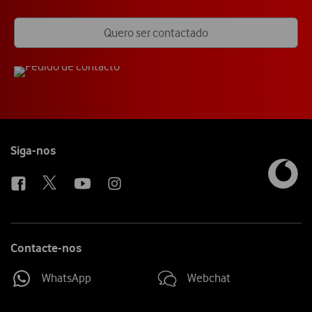
Quero ser contactado
Follow
Siga-nos
us
Contacte-nos
WhatsApp
Webchat