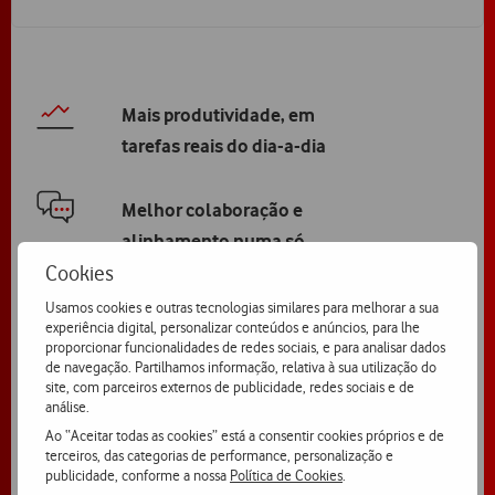
Mais produtividade, em
tarefas reais do dia-a-dia
Melhor colaboração e
alinhamento numa só
Cookies
experiência
Usamos cookies e outras tecnologias similares para melhorar a sua
experiência digital, personalizar conteúdos e anúncios, para lhe
Decisões mais rápidas com
proporcionar funcionalidades de redes sociais, e para analisar dados
conhecimento organizado
de navegação. Partilhamos informação, relativa à sua utilização do
site, com parceiros externos de publicidade, redes sociais e de
análise.
Ao “Aceitar todas as cookies” está a consentir cookies próprios e de
terceiros, das categorias de performance, personalização e
publicidade, conforme a nossa
Política de Cookies
.
Ver mais planos