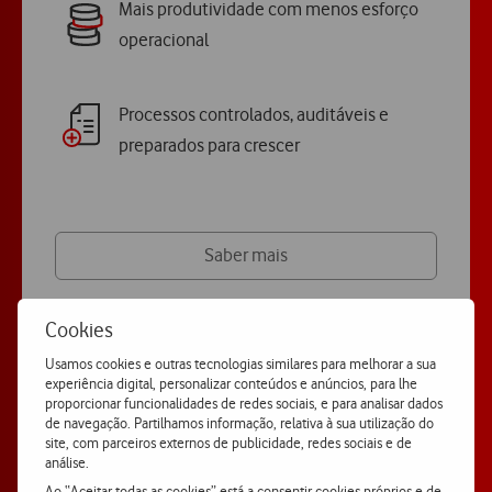
Mais produtividade com menos esforço
operacional
Processos controlados, auditáveis e
preparados para crescer
Saber mais
Cookies
Aderir
Usamos cookies e outras tecnologias similares para melhorar a sua
experiência digital, personalizar conteúdos e anúncios, para lhe
proporcionar funcionalidades de redes sociais, e para analisar dados
de navegação. Partilhamos informação, relativa à sua utilização do
site, com parceiros externos de publicidade, redes sociais e de
análise.
Ao “Aceitar todas as cookies” está a consentir cookies próprios e de