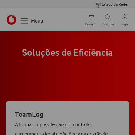
Estado da Rede
Carrinho de compras
Pesquisar
My Vo
Menu
Carrinho
Pesquisa
Login
Soluções de Eficiência
TeamLog
A forma simples de garantir controlo,
cumprimento legal e eficiência na gestão de