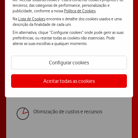
terceiros, das categorias de performance, personalização e
Gestão de Frotas
publicidade, conforme a nossa
Política de Cookies
.
Na
Lista de Cookies
encontra o detalhe dos cookies usados e uma
Mais controlo, menos custos e maior segurança na
descrição da finalidade de cada um.
gestão da sua frota.
Em alternativa, clique “Configurar cookies” onde pode gerir as suas
preferências, ou rejeitar todas as cookies não essenciais. Pode
alterar as suas escolhas a qualquer momento.
Mais segurança para veículos, pessoas e
Configurar cookies
negócio
Aceitar todas as cookies
Controlo total da frota em tempo real
Otimização de custos e recursos