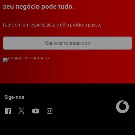
seu negócio pode tudo.
Fale com um especialista e dê o próximo passo.
Quero ser contactado
Follow
Siga-nos
us