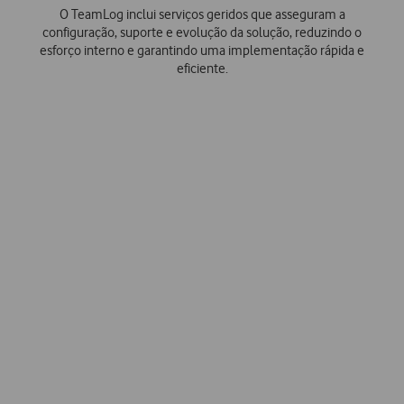
O TeamLog inclui serviços geridos que asseguram a
configuração, suporte e evolução da solução, reduzindo o
esforço interno e garantindo uma implementação rápida e
eficiente.
Porquê escolher a Vodafone?
Melhor
experiência
Somos a empresa líder do setor em satisfação do cliente,
reconhecidos pelo nosso serviço de excelência e
suportados pela nossa rede de parceiros certificados.
Um único ponto de
contacto