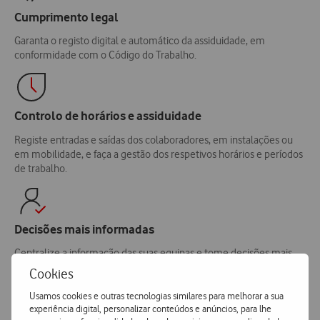
Cumprimento legal
Garanta o registo digital e automático da assiduidade, em
conformidade com o Código do Trabalho.
Controlo de horários e assiduidade
Registe entradas e saídas dos colaboradores, em instalações ou
em mobilidade, e faça a gestão dos respetivos horários e períodos
de trabalho.
Decisões mais informadas
Centralize a informação das suas equipas e tome decisões mais
sustentadas na gestão de recursos e operações.
Cookies
Usamos cookies e outras tecnologias similares para melhorar a sua
experiência digital, personalizar conteúdos e anúncios, para lhe