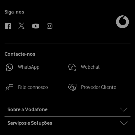
Follow
Siga-nos
us
Contacte-nos
WhatsApp
Webchat
Fale connosco
Provedor Cliente
Site
Sobre a Vodafone
map
Serviços e Soluções