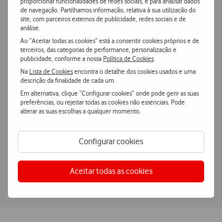
proporcionar funcionalidades de redes sociais, e para analisar dados
de navegação. Partilhamos informação, relativa à sua utilização do
Gestão digital de processos
site, com parceiros externos de publicidade, redes sociais e de
análise.
Digitalize despesas e documentos, eliminando papel e
Ao “Aceitar todas as cookies” está a consentir cookies próprios e de
simplificando a gestão do dia a dia.
terceiros, das categorias de performance, personalização e
publicidade, conforme a nossa
Política de Cookies
.
Na
Lista de Cookies
encontra o detalhe dos cookies usados e uma
descrição da finalidade de cada um.
Automação e controlo de pedidos
Em alternativa, clique “Configurar cookies” onde pode gerir as suas
preferências, ou rejeitar todas as cookies não essenciais. Pode
Automatize pedidos e aprovações, como utilização de
alterar as suas escolhas a qualquer momento.
equipamentos ou despesas, com notificações em tempo real.
Configurar cookies
Gestão centralizada e em tempo real
Aceitar todas as cookies
Aceda a toda a informação dos colaboradores num único portal,
de forma centralizada, remota e sempre atualizada.