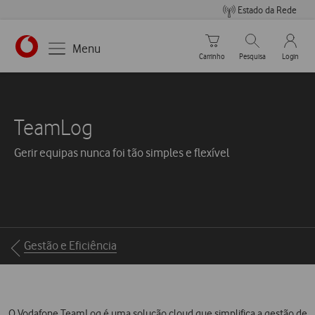
Estado da Rede
Carrinho de compras
Pesquisar
My Vo
Menu
Carrinho
Pesquisa
Login
TeamLog
Gerir equipas nunca foi tão simples e flexível
Breadcrumbs
Gestão e Eficiência
O Vodafone TeamLog é uma solução cloud que simplifica a gestão de