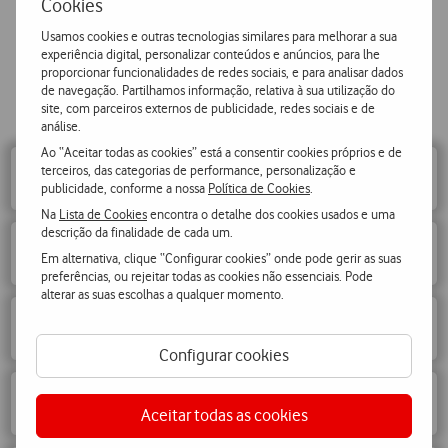
Cookies
Usamos cookies e outras tecnologias similares para melhorar a sua
experiência digital, personalizar conteúdos e anúncios, para lhe
proporcionar funcionalidades de redes sociais, e para analisar dados
Temos soluções para o seu setor
de navegação. Partilhamos informação, relativa à sua utilização do
site, com parceiros externos de publicidade, redes sociais e de
Escolha o seu setor
análise.
Ao “Aceitar todas as cookies” está a consentir cookies próprios e de
terceiros, das categorias de performance, personalização e
Saúde
publicidade, conforme a nossa
Política de Cookies
.
Na
Lista de Cookies
encontra o detalhe dos cookies usados e uma
descrição da finalidade de cada um.
Educação
Em alternativa, clique “Configurar cookies” onde pode gerir as suas
preferências, ou rejeitar todas as cookies não essenciais. Pode
alterar as suas escolhas a qualquer momento.
Turismo
Configurar cookies
Retalho
Aceitar todas as cookies