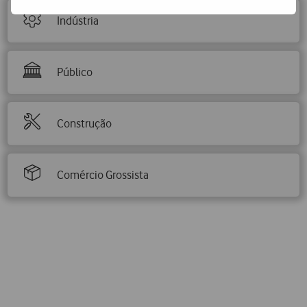
Indústria
Público
Construção
Comércio Grossista
Porquê escolher a Vodafone?