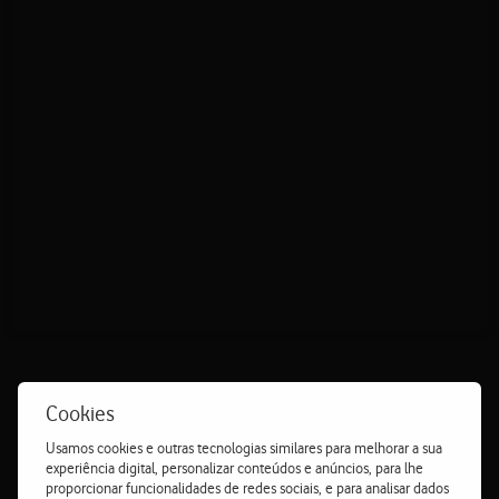
Cookies
Tecnologia inovadora na Europa com
Usamos cookies e outras tecnologias similares para melhorar a sua
experiência digital, personalizar conteúdos e anúncios, para lhe
fibra transparente
proporcionar funcionalidades de redes sociais, e para analisar dados