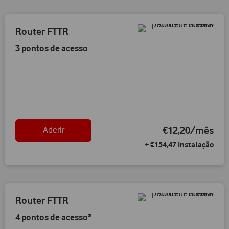
Router FTTR
3 pontos de acesso
€12,20/mês
Aderir
+ €154,47 Instalação
Router FTTR
4 pontos de acesso*