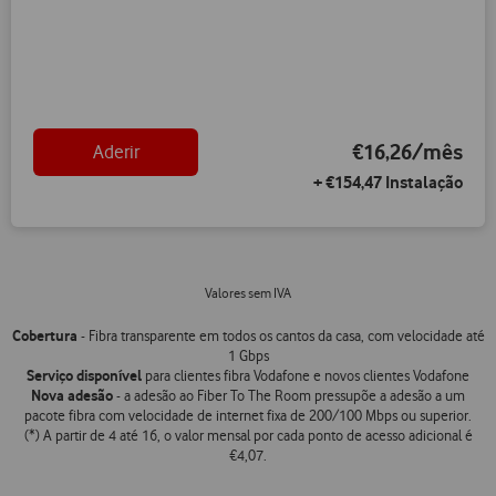
€16,26/mês
Aderir
+ €154,47 Instalação
Valores sem IVA
Cobertura
- Fibra transparente em todos os cantos da casa, com velocidade até
1 Gbps
Serviço disponível
para clientes fibra Vodafone e novos clientes Vodafone
Nova adesão
- a adesão ao Fiber To The Room pressupõe a adesão a um
pacote fibra com velocidade de internet fixa de 200/100 Mbps ou superior.
(*) A partir de 4 até 16, o valor mensal por cada ponto de acesso adicional é
€4,07.