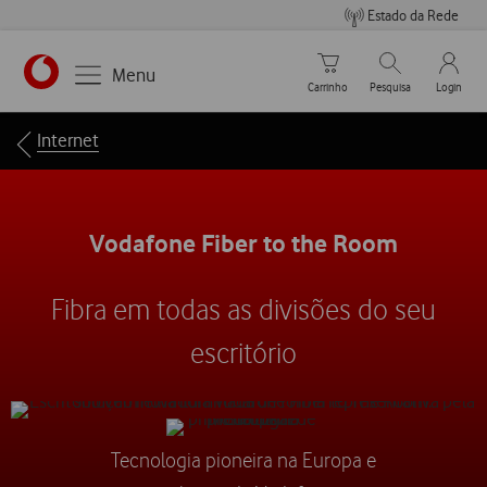
Estado da Rede
Carrinho de compras
Pesquisar
My Vo
Menu
Carrinho
Pesquisa
Login
Breadcrumbs
Internet
Vodafone Fiber to the Room
Fibra em todas as divisões do seu
escritório
Tecnologia pioneira na Europa e