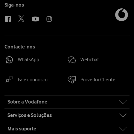
Follow
Siga-nos
us
Contacte-nos
WhatsApp
Webchat
Fale connosco
Provedor Cliente
Site
Sobre a Vodafone
map
Serviços e Soluções
Mais suporte