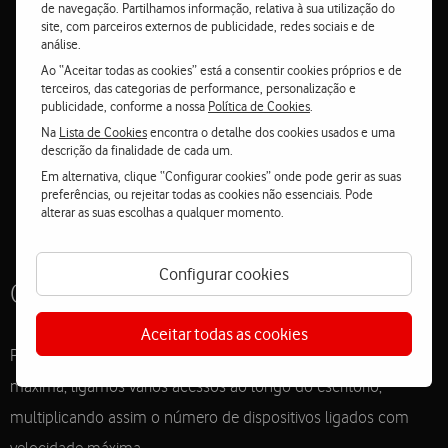
de navegação. Partilhamos informação, relativa à sua utilização do
site, com parceiros externos de publicidade, redes sociais e de
análise.
A Fibra transparente chega a todas as divisões para
Ao “Aceitar todas as cookies” está a consentir cookies próprios e de
maximizar a experiência de internet. É instalada por técnicos
terceiros, das categorias de performance, personalização e
publicidade, conforme a nossa
Política de Cookies
.
especializados, de forma discreta, através de um processo
Na
Lista de Cookies
encontra o detalhe dos cookies usados e uma
simples, não invasivo e sem necessidade de obras.
descrição da finalidade de cada um.
Em alternativa, clique “Configurar cookies” onde pode gerir as suas
preferências, ou rejeitar todas as cookies não essenciais. Pode
alterar as suas escolhas a qualquer momento.
go
go
go
go
to
to
to
to
Configurar cookies
0
1
2
3
Como funciona
Aceitar todas as cookies
Para chegar a todos os cantos do escritório com velocidade
máxima, ligamos vários acessos ao longo do escritório,
multiplicando assim o número de dispositivos ligados com