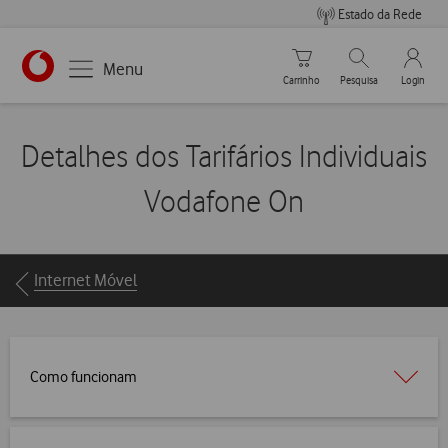
Estado da Rede
Carrinho de compras
Pesquisar
My Vo
Menu
Carrinho
Pesquisa
Login
Detalhes dos Tarifários Individuais
Vodafone On
Breadcrumbs
Internet Móvel
Como funcionam