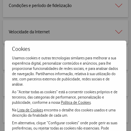
Condições e período de fidelização
Velocidade da Internet
Cookies
Usamos cookies e outras tecnologias similares para melhorar a sua
Usar a internet móvel em roaming
experiência digital, personalizar conteúdos e anúncios, para lhe
proporcionar funcionalidades de redes sociais, e para analisar dados
de navegação. Partilhamos informação, relativa à sua utilização do
site, com parceiros externos de publicidade, redes sociais e de
análise.
Controlo de Utilização
Ao “Aceitar todas as cookies” está a consentir cookies próprios e de
terceiros, das categorias de performance, personalização e
publicidade, conforme a nossa
Política de Cookies
.
Na
Lista de Cookies
encontra o detalhe dos cookies usados e uma
Condições do Serviço
descrição da finalidade de cada um.
Em alternativa, clique “Configurar cookies” onde pode gerir as suas
preferências, ou rejeitar todas as cookies não essenciais. Pode