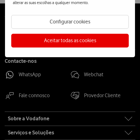
alterar as suas escolhas a qualquer momento.
Follow
Siga-nos
Configurar cookies
us
Aceitar todas as cookies
Contacte-nos
WhatsApp
Webchat
Fale connosco
Provedor Cliente
Site
Sobre a Vodafone
map
Serviços e Soluções