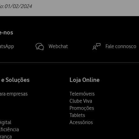
ão: 01/02/2024
e-nos
atsApp
Webchat
Fale connosco
 e Soluções
Loja Online
ara empresas
Telemóveis
Clube Viva
Promoções
Tablets
igital
Acessórios
ficiência
rança