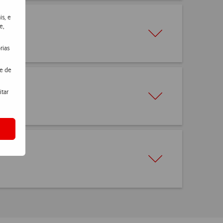
is, e
e,
rias
de de
itar