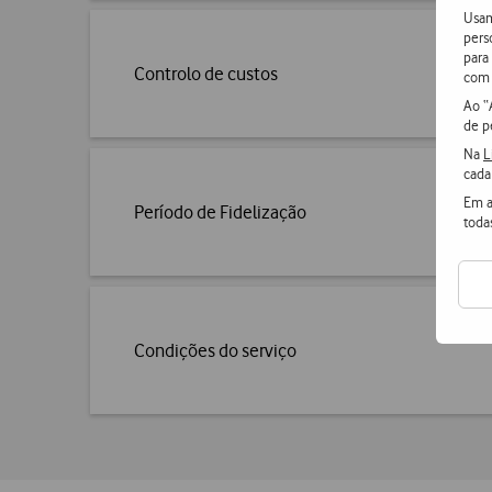
Usam
pers
para
Controlo de custos
com 
Ao “
de p
Na
L
cada
Em a
Período de Fidelização
toda
Condições do serviço