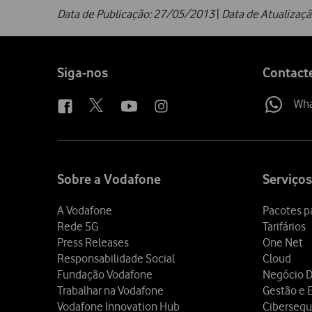
Data de Publicação: 27/05/2013
|
Data de Atualizaç
Follow
Siga-nos
Contact
us
Wh
Site
map
Sobre a Vodafone
Serviços
A Vodafone
Pacotes p
Rede 5G
Tarifários
Press Releases
One Net
Responsabilidade Social
Cloud
Fundação Vodafone
Negócio D
Trabalhar na Vodafone
Gestão e E
Vodafone Innovation Hub
Cibersegu