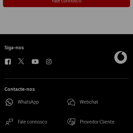
Fale connosco
Follow
Siga-nos
us
Contacte-nos
WhatsApp
Webchat
Fale connosco
Provedor Cliente