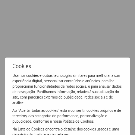
Porquê escolher a Vodafone?
Melhor
rede
A qualidade das nossas redes fixa e móvel é reconhecida
e permite-lhe estar sempre ligado.
Parceiro de
confiança
Cookies
Somos o parceiro de confiança, sempre disponível para
Usamos cookies e outras tecnologias similares para melhorar a sua
responder às necessidades do seu negócio.
experiência digital, personalizar conteúdos e anúncios, para lhe
proporcionar funcionalidades de redes sociais, e para analisar dados
de navegação. Partilhamos informação, relativa à sua utilização do
site, com parceiros externos de publicidade, redes sociais e de
Acompanhamento
especializado
análise.
Procuramos estar sempre atentos às suas necessidades e
Ao “Aceitar todas as cookies” está a consentir cookies próprios e de
disponibilizamos-lhe um serviço personalizado.
terceiros, das categorias de performance, personalização e
publicidade, conforme a nossa
Política de Cookies
.
Na
Lista de Cookies
encontra o detalhe dos cookies usados e uma
descrição da finalidade de cada um.