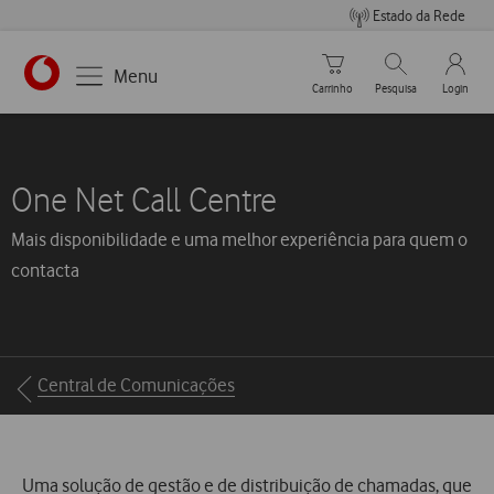
Estado da Rede
Carrinho de compras
Pesquisar
My Vo
Menu
Carrinho
Pesquisa
Login
One Net Call Centre
Mais disponibilidade e uma melhor experiência para quem o
contacta
Breadcrumbs
Central de Comunicações
Uma solução de gestão e de distribuição de chamadas, que