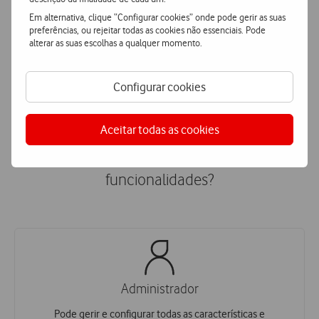
Tecnologias
de última geração
Em alternativa, clique “Configurar cookies” onde pode gerir as suas
Apostamos permanentemente na tecnologia e inovação
preferências, ou rejeitar todas as cookies não essenciais. Pode
para lhe entregar as melhores soluções.
alterar as suas escolhas a qualquer momento.
Configurar cookies
Aceitar todas as cookies
Quem pode gerir e configurar as
funcionalidades?
Administrador
Pode gerir e configurar todas as características e