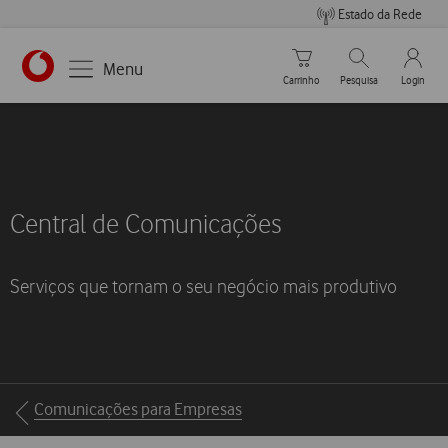
Estado da Rede
Carrinho de compras
Pesquisar
My Vo
Menu
Carrinho
Pesquisa
Login
Central de Comunicações
Serviços que tornam o seu negócio mais produtivo
Breadcrumbs
Comunicações para Empresas