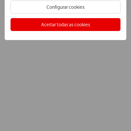
Acompanhe e fature, em tempo real, as chamadas de voz
efetuadas pelos seus hóspedes.
Configurar cookies
Aceitar todas as cookies
Porquê escolher a Vodafone?
Melhor
rede
A qualidade das nossas redes fixa e móvel é reconhecida
e permite-lhe estar sempre ligado.
Parceiro de
confiança
Somos o parceiro de confiança, sempre disponível para