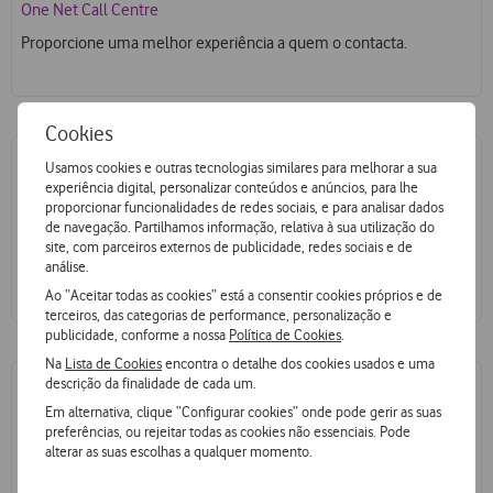
One Net Call Centre
Proporcione uma melhor experiência a quem o contacta.
Cookies
Usamos cookies e outras tecnologias similares para melhorar a sua
experiência digital, personalizar conteúdos e anúncios, para lhe
Gestão de Contact Centre
proporcionar funcionalidades de redes sociais, e para analisar dados
de navegação. Partilhamos informação, relativa à sua utilização do
One Net Contact Centre
site, com parceiros externos de publicidade, redes sociais e de
análise.
Garanta uma relação personalizada e próxima dos seus clientes,
independentemente do canal de comunicação escolhido.
Ao “Aceitar todas as cookies” está a consentir cookies próprios e de
terceiros, das categorias de performance, personalização e
publicidade, conforme a nossa
Política de Cookies
.
Na
Lista de Cookies
encontra o detalhe dos cookies usados e uma
descrição da finalidade de cada um.
Em alternativa, clique “Configurar cookies” onde pode gerir as suas
Gestão Hoteleira
preferências, ou rejeitar todas as cookies não essenciais. Pode
alterar as suas escolhas a qualquer momento.
One Net Checkout