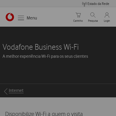
Estado da Rede
Carrinho de compras
Pesquisar
My Vo
Menu
Carrinho
Pesquisa
Login
Vodafone Business Wi-Fi
A melhor experiência Wi-Fi para os seus clientes
Breadcrumbs
Internet
Disponibilize Wi-Fi a quem o visita