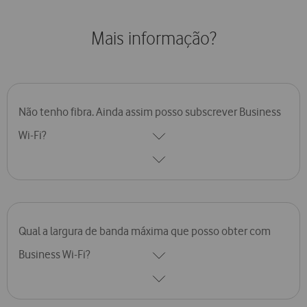
Mais informação?
Não tenho fibra. Ainda assim posso subscrever Business
Wi-Fi?
O Business Wi-Fi funciona sobre qualquer tecnologia de internet
fixa Vodafone. No entanto, apenas com fibra é que pode
subscrever até 7 pontos de acesso. Nas restantes tecnologias, a
solução está limitada a 3 pontos de acesso por morada.
Qual a largura de banda máxima que posso obter com
Business Wi-Fi?
Na sua base, a solução Business Wi-Fi permite chegar a
velocidades máximas de 1 Gbps. No entanto está dependente
da largura de banda máxima da sua solução de internet fixa.