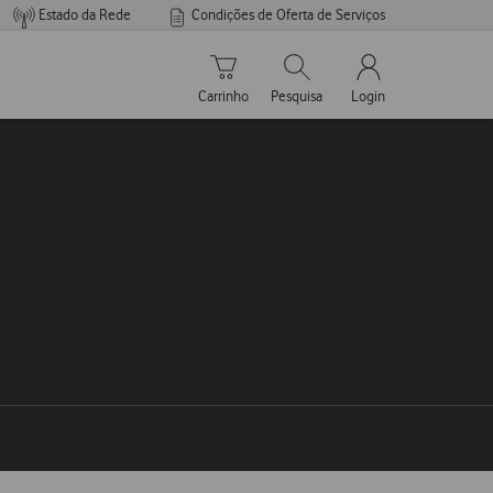
Estado da Rede
Condições de Oferta de Serviços
Carrinho de compras
Pesquisar
My Vodafone Men
Carrinho
Pesquisa
Login