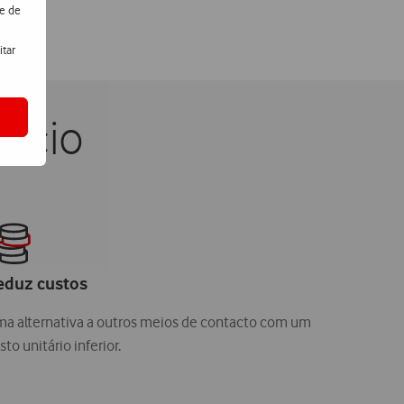
de de
itar
gócio
eduz custos
a alternativa a outros meios de contacto com um
sto unitário inferior.