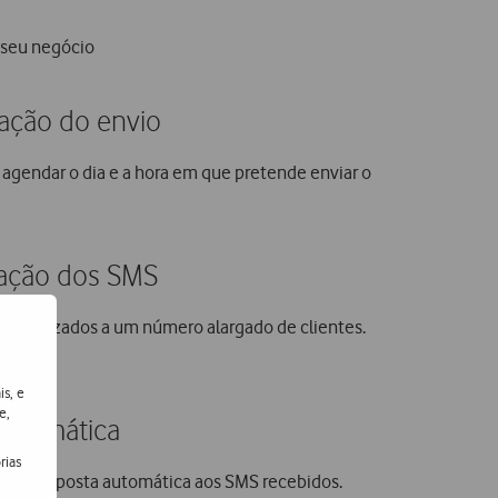
 seu negócio
ação do envio
 agendar o dia e a hora em que pretende enviar o
zação dos SMS
rsonalizados a um número alargado de clientes.
is, e
e,
automática
rias
as de resposta automática aos SMS recebidos.