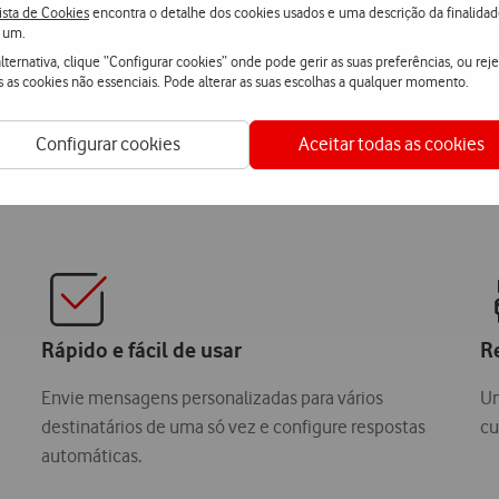
ista de Cookies
encontra o detalhe dos cookies usados e uma descrição da finalida
 um.
lternativa, clique “Configurar cookies” onde pode gerir as suas preferências, ou reje
s as cookies não essenciais. Pode alterar as suas escolhas a qualquer momento.
Configurar cookies
Aceitar todas as cookies
agens para o seu ne
Rápido e fácil de usar
R
Envie mensagens personalizadas para vários
Um
destinatários de uma só vez e configure respostas
cu
automáticas.