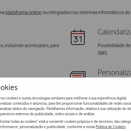
 na
plataforma online
ou integradas nos sistemas informáticos do
Calendariz
s, incluindo acentuados, para
Possibilidade de
SMS.
Personali
okies
mpresa no remetente.
Envio de SMS pe
os cookies e outras tecnologias similares para melhorar a sua experiência digital,
onalizar conteúdos e anúncios, para lhe proporcionar funcionalidades de redes socia
 analisar dados de navegação. Partilhamos informação, relativa à sua utilização do sit
Resposta 
parceiros externos de publicidade, redes sociais e de análise.
Aceitar todas as cookies” está a consentir cookies próprios e de terceiros, das catego
 em listas de distribuição.
Criação de regr
erformance, personalização e publicidade, conforme a nossa
Política de Cookies
.