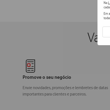
Na
L
cada
Em a
toda
Vant
Promove o seu negócio
Envie novidades, promoções e lembretes de datas
importantes para clientes e parceiros.