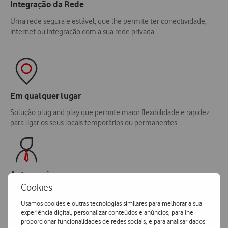
Integração da Rede
Uma rede segura e estável, que lhe permite ter conectividade,
internet ou integração com a sua rede privada.
Em qualquer lugar
Solução plug and play que permite maior flexibilidade e rapidez
para ligar os seus locais temporários ou permanentes.
Autonomia
Cookies
Pode gerir e enviar equipamentos para os locais pretendidos, sem
necessitar da intervenção da Vodafone.
Usamos cookies e outras tecnologias similares para melhorar a sua
experiência digital, personalizar conteúdos e anúncios, para lhe
proporcionar funcionalidades de redes sociais, e para analisar dados