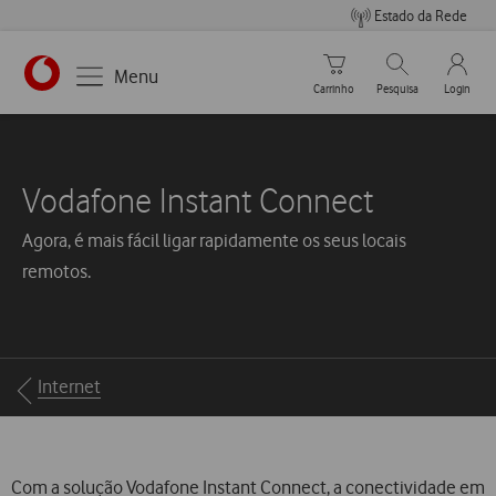
Estado da Rede
Carrinho de compras
Pesquisar
My Vo
Menu
Carrinho
Pesquisa
Login
Vodafone Instant Connect
Agora, é mais fácil ligar rapidamente os seus locais
remotos.
Breadcrumbs
Internet
Com a solução Vodafone Instant Connect, a conectividade em