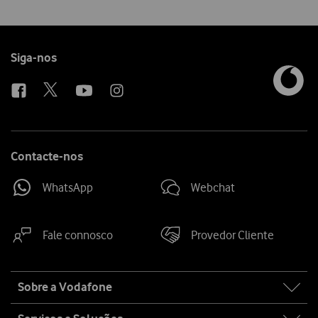
para manter seus serviços online.
Follow
Siga-nos
us
Contacte-nos
WhatsApp
Webchat
Fale connosco
Provedor Cliente
Site
Sobre a Vodafone
map