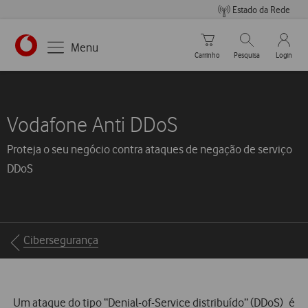
Estado da Rede
Carrinho de compras
Pesquisar
My Vo
Menu
Carrinho
Pesquisa
Login
Vodafone Anti DDoS
Proteja o seu negócio contra ataques de negação de serviço
DDoS
Breadcrumbs
Cibersegurança
Um ataque do tipo “Denial-of-Service distribuído” (DDoS) é