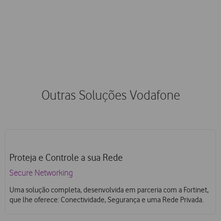
Proporcionamos um processo de compra mais fácil, um
serviço de consultoria e uma fatura única para todas as
soluções que o seu negócio precisa.
Outras Soluções Vodafone
Proteja e Controle a sua Rede
Secure Networking
Uma solução completa, desenvolvida em parceria com a Fortinet,
que lhe oferece: Conectividade, Segurança e uma Rede Privada.