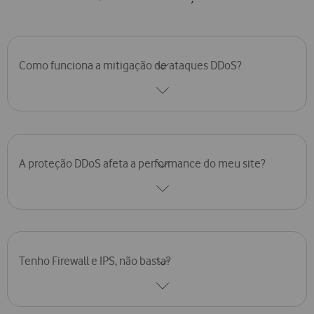
Como funciona a mitigação de ataques DDoS?
Detecta tráfego anómalo, desvia para centros de limpeza, filtra
acessos legítimos e analisa dados para prevenir novos ataques.
A proteção DDoS afeta a performance do meu site?
Não, desde que a solução esteja bem implementada. Serviços
modernos garantem mitigação sem sacrificar velocidade ou
experiência do utilizador.
Tenho Firewall e IPS, não basta?
Firewalls e IPS protegem contra intrusões, mas não foram feitos
para absorver ataques massivos; a mitigação DDoS é essencial