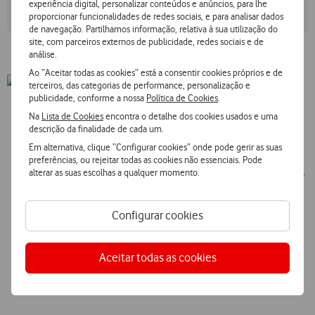
tráfego filtrado alcance o destino assegurando um serviço sem
experiência digital, personalizar conteúdos e anúncios, para lhe
proporcionar funcionalidades de redes sociais, e para analisar dados
interrupções.
de navegação. Partilhamos informação, relativa à sua utilização do
site, com parceiros externos de publicidade, redes sociais e de
análise.
Ao “Aceitar todas as cookies” está a consentir cookies próprios e de
terceiros, das categorias de performance, personalização e
publicidade, conforme a nossa
Política de Cookies
.
Na
Lista de Cookies
encontra o detalhe dos cookies usados e uma
descrição da finalidade de cada um.
Proteja a sua empresa contra ataques DDoS
Em alternativa, clique “Configurar cookies” onde pode gerir as suas
(Distributed Denial of Service), garantindo
preferências, ou rejeitar todas as cookies não essenciais. Pode
alterar as suas escolhas a qualquer momento.
disponibilidade dos serviços online através de análise e
filtragem de tráfego em tempo real.
Configurar cookies
Aceitar todas as cookies
Porquê escolher a Vodafone?