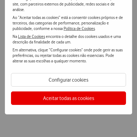
Os colaboradores sempre ligados, no escritório ou em mobilidade.
site, com parceiros externos de publicidade, redes sociais e de
análise.
Ao “Aceitar todas as cookies” está a consentir cookies próprios e de
terceiros, das categorias de performance, personalização e
publicidade, conforme a nossa
Política de Cookies
.
Visibilidade
Na
Lista de Cookies
encontra o detalhe dos cookies usados e uma
descrição da finalidade de cada um.
Total controlo e acompanhamento da atividade da rede da
Em alternativa, clique “Configurar cookies” onde pode gerir as suas
empresa em tempo real.
preferências, ou rejeitar todas as cookies não essenciais. Pode
alterar as suas escolhas a qualquer momento.
Configurar cookies
Flexibilidade
Aceitar todas as cookies
Adaptação rápida do tráfego da rede, de acordo com as
necessidades da empresa.