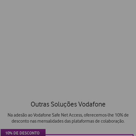
As nossas equipas de suporte especializado podem ajudá-
lo a configurar e a tirar o máximo partido da solução.
Simplificação
de processos
Proporcionamos um processo de compra mais fácil, um
serviço de consultoria e uma fatura única para todas as
soluções que o seu negócio precisa.
Outras Soluções Vodafone
Na adesão ao Vodafone Safe Net Access, oferecemos-lhe 10% de
desconto nas mensalidades das plataformas de colaboração.
10% DE DESCONTO