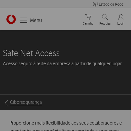
Estado da Rede
Carrinho de compras
Pesquisar
My Vo
Menu
Carrinho
Pesquisa
Login
Safe Net Access
Acesso seguro à rede da empresa a partir de qualquer lugar
Breadcrumbs
Cibersegurança
Proporcione mais flexibilidade aos seus colaboradores e