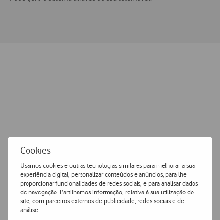
Porquê escolher a Vodafone?
Melhor
experiência
Somos a empresa líder do setor em satisfação do cliente,
Cookies
reconhecidos pelo nosso serviço de excelência e
suportados pela nossa rede de parceiros certificados.
Usamos cookies e outras tecnologias similares para melhorar a sua
experiência digital, personalizar conteúdos e anúncios, para lhe
proporcionar funcionalidades de redes sociais, e para analisar dados
Um único ponto de
contacto
de navegação. Partilhamos informação, relativa à sua utilização do
site, com parceiros externos de publicidade, redes sociais e de
Centralizamos as soluções da sua empresa num único
análise.
ponto de contacto, o seu consultor de comunicações.