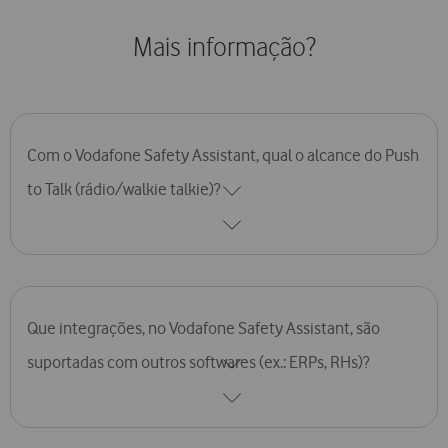
Mais informação?
Com o Vodafone Safety Assistant, qual o alcance do Push
to Talk (rádio/walkie talkie)?
O Push to Talk tem alcance nacional uma vez que se baseia na
rede móvel de dados da Vodafone.
Que integrações, no Vodafone Safety Assistant, são
suportadas com outros softwares (ex.: ERPs, RHs)?
As integrações com outros softwares são possíveis, devendo ser
objeto de estudo prévio para garantir a total satisfação dos
requisitos.