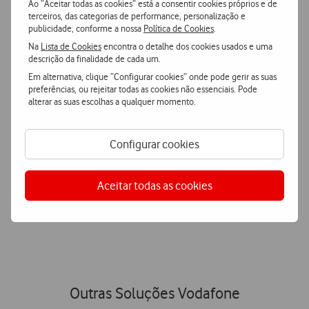
Ao “Aceitar todas as cookies” está a consentir cookies próprios e de
terceiros, das categorias de performance, personalização e
publicidade, conforme a nossa
Política de Cookies
.
Na
Lista de Cookies
encontra o detalhe dos cookies usados e uma
Suporte
especializado
descrição da finalidade de cada um.
As nossas equipas de suporte especializado podem ajudá-
Em alternativa, clique “Configurar cookies” onde pode gerir as suas
lo a configurar e a tirar o máximo partido da solução.
preferências, ou rejeitar todas as cookies não essenciais. Pode
alterar as suas escolhas a qualquer momento.
Simplificação
de processos
Configurar cookies
Proporcionamos um processo de compra mais fácil, um
serviço de consultoria e uma fatura única para todas as
soluções que o seu negócio precisa.
Aceitar todas as cookies
Outras Soluções Vodafone