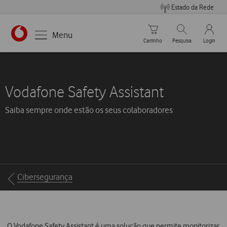
Estado da Rede
Carrinho de compras
Pesquisar
My Vo
Menu
Carrinho
Pesquisa
Login
Vodafone Safety Assistant
Saiba sempre onde estão os seus colaboradores
Breadcrumbs
Cibersegurança
O Vodafone Safety Assistant é uma solução que permite monitorizar,