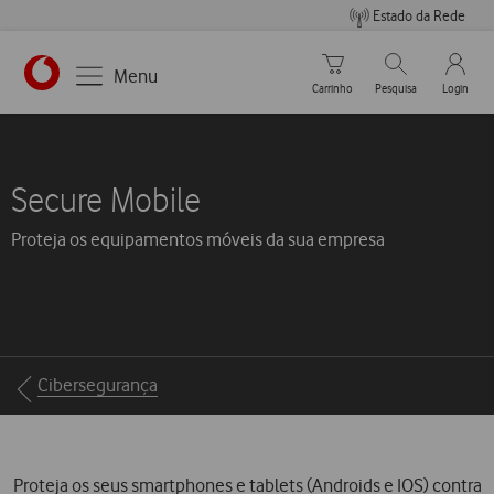
Estado da Rede
Carrinho de compras
Pesquisar
My Vo
Menu
Carrinho
Pesquisa
Login
Secure Mobile
Proteja os equipamentos móveis da sua empresa
Breadcrumbs
Cibersegurança
Proteja os seus smartphones e tablets (Androids e IOS) contra