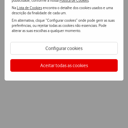
Porquê escolher a Vodafone?
publicidade, conforme a nossa
Política de Cookies
.
Na
Lista de Cookies
encontra o detalhe dos cookies usados e uma
descrição da finalidade de cada um.
Em alternativa, clique “Configurar cookies” onde pode gerir as suas
preferências, ou rejeitar todas as cookies não essenciais. Pode
Melhor
experiência
alterar as suas escolhas a qualquer momento.
Somos a empresa líder do setor em satisfação do cliente,
reconhecidos pelo nosso serviço de excelência e
suportados pela nossa rede de parceiros certificados.
Configurar cookies
Um único ponto de
contacto
Aceitar todas as cookies
Centralizamos as soluções da sua empresa num único
ponto de contacto, o seu consultor de comunicações.
Suporte
especializado
As nossas equipas de suporte especializado podem ajudá-
lo a configurar e a tirar o máximo partido da solução.