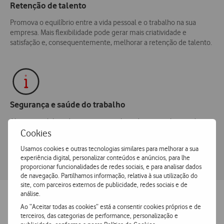
Retenção de talento
Promova o equilíbrio entre a vida pessoal e o trabalho na sua
empresa. Mais flexibilidade pode gerar mais criatividade e
satisfação e, consequentemente, melhorar a retenção de talento.
Segurança e saúde do trabalho
Alerte os colaboradores caso um colega doente tenha estado
num lugar próximo, através do histórico de marcações.
Cookies
Usamos cookies e outras tecnologias similares para melhorar a sua
experiência digital, personalizar conteúdos e anúncios, para lhe
proporcionar funcionalidades de redes sociais, e para analisar dados
de navegação. Partilhamos informação, relativa à sua utilização do
site, com parceiros externos de publicidade, redes sociais e de
análise.
Ao “Aceitar todas as cookies” está a consentir cookies próprios e de
terceiros, das categorias de performance, personalização e