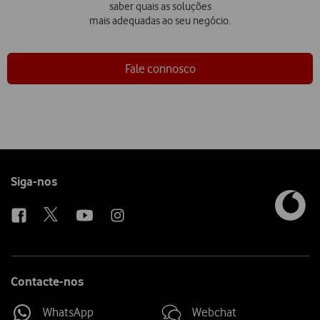
saber quais as soluções
mais adequadas ao seu negócio.
Fale connosco
Follow
Siga-nos
us
Contacte-nos
WhatsApp
Webchat