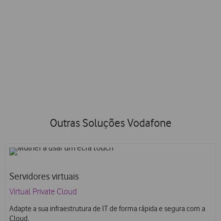
Simplificação
de processos
Proporcionamos um processo de compra mais fácil, um
serviço de consultoria e uma fatura única para todas as
soluções que o seu negócio precisa.
Outras Soluções Vodafone
Servidores virtuais
Virtual Private Cloud
Adapte a sua infraestrutura de IT de forma rápida e segura com a
Cloud.