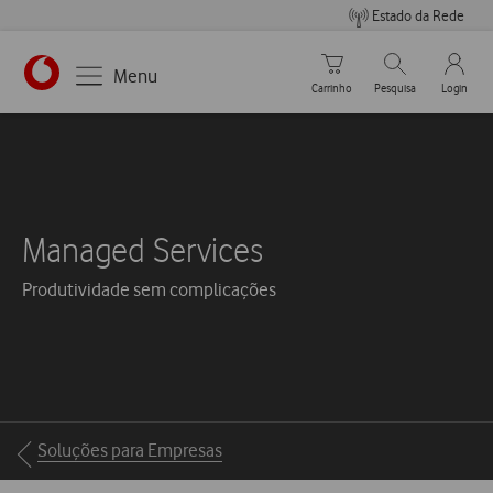
Estado da Rede
Carrinho de compras
Pesquisar
My Vo
Menu
Carrinho
Pesquisa
Login
Managed Services
Produtividade sem complicações
Breadcrumbs
Soluções para Empresas