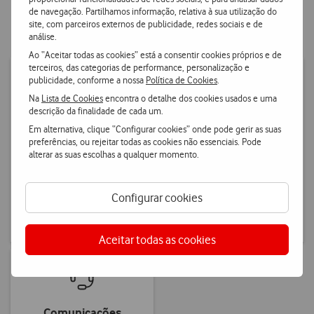
de navegação. Partilhamos informação, relativa à sua utilização do
chave do seu negócio, desde a segurança à produtividade das
site, com parceiros externos de publicidade, redes sociais e de
equipas.
análise.
Ao “Aceitar todas as cookies” está a consentir cookies próprios e de
terceiros, das categorias de performance, personalização e
publicidade, conforme a nossa
Política de Cookies
.
Na
Lista de Cookies
encontra o detalhe dos cookies usados e uma
descrição da finalidade de cada um.
Segurança
Produtividade
Em alternativa, clique “Configurar cookies” onde pode gerir as suas
preferências, ou rejeitar todas as cookies não essenciais. Pode
alterar as suas escolhas a qualquer momento.
Uma equipa especializada
Para gerir e proteger o seu
que monitoriza a segurança
Microsoft 365 de forma
digital do seu negócio 24/7,
simples, segura e eficiente
Configurar cookies
para prevenir, detetar e
sem depender de equipas
resolver incidentes.
internas de IT.
Aceitar todas as cookies
Comunicações