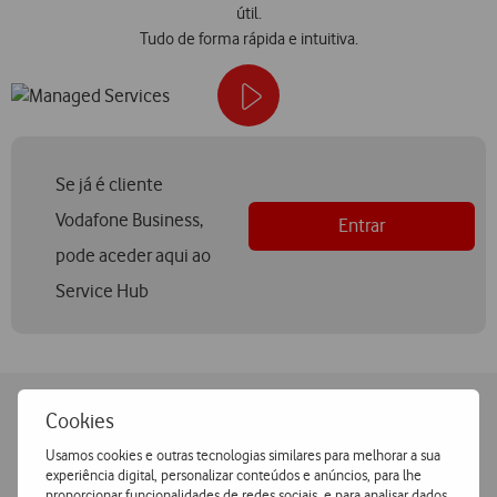
útil.
Tudo de forma rápida e intuitiva.
Se já é cliente
Vodafone Business,
Entrar
pode aceder aqui ao
Service Hub
Cookies
Soluções disponíveis
Usamos cookies e outras tecnologias similares para melhorar a sua
experiência digital, personalizar conteúdos e anúncios, para lhe
A nossa oferta de Managed Services cobre todas as necessidades
proporcionar funcionalidades de redes sociais, e para analisar dados