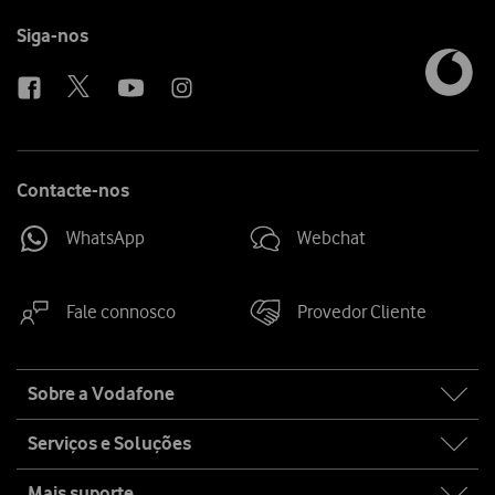
Follow
Siga-nos
us
Contacte-nos
WhatsApp
Webchat
Fale connosco
Provedor Cliente
Site
Sobre a Vodafone
map
Serviços e Soluções
Mais suporte