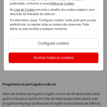
publicidade, conforme a nossa
Política de Cookies
.
Já conseguem apresentar-se, já conseguem ir a
Na
Lista de Cookies
encontra o detalhe dos cookies usados e uma
um café e falar algumas palavras, e para eles
descrição da finalidade de cada um.
isso é uma grande vitória", diz a professora
Em alternativa, clique “Configurar cookies” onde pode gerir as suas
preferências, ou rejeitar todas as cookies não essenciais. Pode
Salomé Carvalho sobre os seus alunos de
alterar as suas escolhas a qualquer momento.
Português
Configurar cookies
Aceitar todas as cookies
Durante as aulas dos adultos, cerca de 30 crianças frequentam o programa o
espaço de atividades de tempos livres criado no edifício-sede da Vodafone
Progressos no português e não só
Além de ensinar português e inglês a cerca de 60 deslocados pela
guerra (há outros tantos em lista de espera para estas aulas), este
programa emprega professoras de inglês e educadoras de infância,