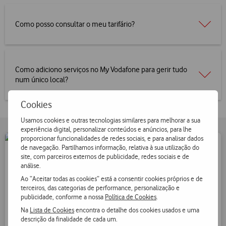
Como posso consultar o meu tarifário?
Como adiciono serviços no My Vodafone para gerir tudo
num único local?
Cookies
Usamos cookies e outras tecnologias similares para melhorar a sua
experiência digital, personalizar conteúdos e anúncios, para lhe
proporcionar funcionalidades de redes sociais, e para analisar dados
de navegação. Partilhamos informação, relativa à sua utilização do
site, com parceiros externos de publicidade, redes sociais e de
análise.
My Vodafone
Ao “Aceitar todas as cookies” está a consentir cookies próprios e de
terceiros, das categorias de performance, personalização e
publicidade, conforme a nossa
Política de Cookies
.
Faça a gestão dos seus serviços na área de cliente My
Na
Lista de Cookies
encontra o detalhe dos cookies usados e uma
Vodafone.
descrição da finalidade de cada um.
Caso ainda não esteja registado, pode fazê-lo
aqui
.