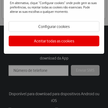
Para ter os seus serviços sempre à mão, instale a App My
Em alternativa, clique “Configurar cookies” onde pode gerir as suas
Vodafone.
preferências, ou rejeitar todas as cookies não essenciais. Pode
alterar as suas escolhas a qualquer momento.
Configurar cookies
Instale já a App My Vodafone
Aceitar todas as cookies
Introduza o seu nº de telemóvel e receberá um link para
download da App
Enviar SMS
Disponível para download para dispositivos Android ou
iOS