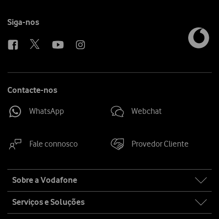
Follow
Siga-nos
us
Contacte-nos
WhatsApp
Webchat
Fale connosco
Provedor Cliente
Site
Sobre a Vodafone
map
Serviços e Soluções