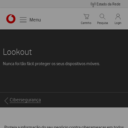
Estado da Rede
Carrinho de compras
Pesquisar
My Vo
Menu
Carrinho
Pesquisa
Login
Lookout
Nunca foi tão fácil proteger os seus dispositivos móveis.
Breadcrumbs
Cibersegurança
Proteja a informação do seu negócio contra ciberameaças em todos