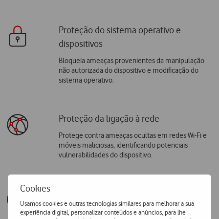
Proteção do sistema operativo e
dispositivos
Bloqueia ameaças provenientes da manipulação
não autorizada do dispositivo e modificação do
sistema operativo.
Proteção da ligação à rede
Protege contra ameaças ocultas em redes Wi-Fi e
móveis maliciosas, identificando potenciais
vulnerabilidades do dispositivo.
Cookies
Bloqueio contra ameaças web
Usamos cookies e outras tecnologias similares para melhorar a sua
Impede ataques de phishing, sites e arquivos
experiência digital, personalizar conteúdos e anúncios, para lhe