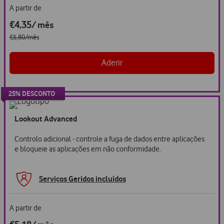
A partir de
€4,35
/ mês
€5,80/mês
Aderir
25% DESCONTO
25%
desconto
Lookout Advanced
Controlo adicional - controle a fuga de dados entre aplicações
e bloqueie as aplicações em não conformidade.
Serviços Geridos incluídos
A partir de