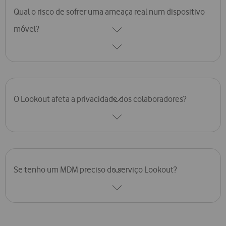
Qual o risco de sofrer uma ameaça real num dispositivo
móvel?
A Lookout registou um aumento de 120% das ameaças em
aplicações móveis de 2021 para 2022.
O Lookout afeta a privacidade dos colaboradores?
A Lookout é certificada pelo FedRAMP de acordo com os mais
altos padrões de privacidade.
Se tenho um MDM preciso do serviço Lookout?
O MDM sozinho deixa lacunas de segurança significativas em
todo o espectro de risco móvel.