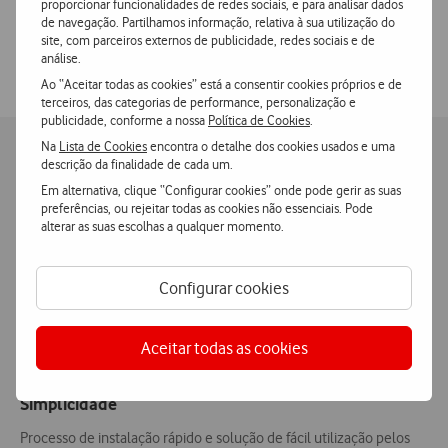
maliciosos, garantindo uma navegação segura e
proporcionar funcionalidades de redes sociais, e para analisar dados
protegida.
de navegação. Partilhamos informação, relativa à sua utilização do
site, com parceiros externos de publicidade, redes sociais e de
análise.
Ao “Aceitar todas as cookies” está a consentir cookies próprios e de
terceiros, das categorias de performance, personalização e
publicidade, conforme a nossa
Política de Cookies
.
Na
Lista de Cookies
encontra o detalhe dos cookies usados e uma
Vantagens para o seu negócio
descrição da finalidade de cada um.
Em alternativa, clique “Configurar cookies” onde pode gerir as suas
preferências, ou rejeitar todas as cookies não essenciais. Pode
alterar as suas escolhas a qualquer momento.
Segurança
Configurar cookies
Proteção robusta contra um vasto tipo de ameaças cibernéticas.
Aceitar todas as cookies
Simplicidade
Processo de instalação rápido e solução de fácil utilização pelos