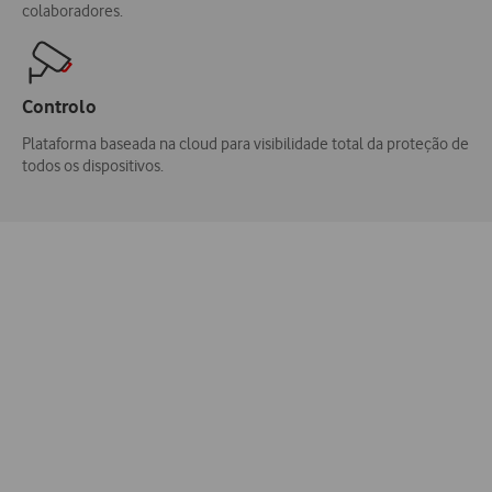
colaboradores.
Controlo
Plataforma baseada na cloud para visibilidade total da proteção de
todos os dispositivos.
Porquê escolher a Vodafone?
Melhor
experiência
Somos a empresa líder do setor em satisfação do cliente,
reconhecidos pelo nosso serviço de excelência e
suportados pela nossa rede de parceiros certificados.