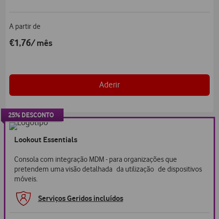
A partir de
€1,76
/ mês
Aderir
25% DESCONTO
25%
desconto
Lookout Essentials
Consola com integração MDM - para organizações que
pretendem uma visão detalhada da utilização de dispositivos
móveis.
Serviços Geridos incluídos