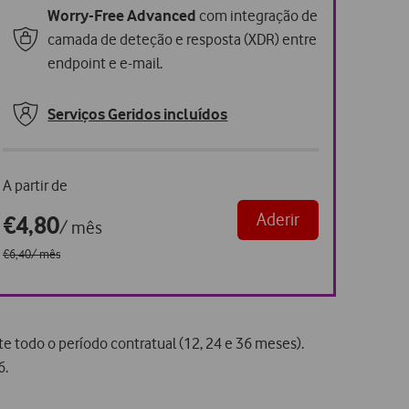
Worry-Free Advanced
com integração de
camada de deteção e resposta (XDR) entre
endpoint e e-mail.
Serviços Geridos incluídos
A partir de
Aderir
€4,80
/ mês
€6,40
/ mês
 todo o período contratual (12, 24 e 36 meses).
6.