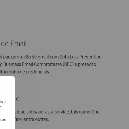
 de Email
d para proteção de email com Data Loss Prevention
ng Business Email Compromisse (BEC) e proteção
itar roubo de credenciais.
s Cloud
is, e
e,
cações cloud software-as-a-service, tais como One
ropbox, Box, entre outras.
rias