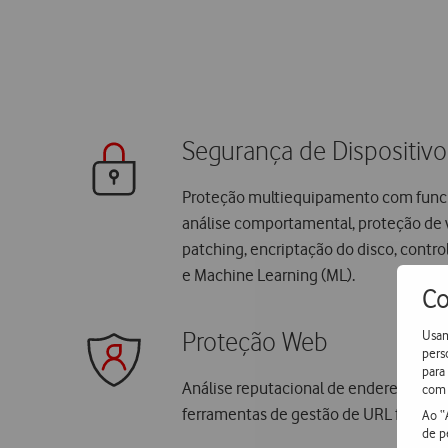
Segurança de Dispositivo
Proteção multiequipamento com funci
análise comportamental, proteção de v
patching, encriptação do disco, control
e Machine Learning (ML).
Co
Usam
Proteção Web
pers
para
Análise reputacional de endereços Web
com 
ferramentas de gestão de URL filtering
Ao “
de p