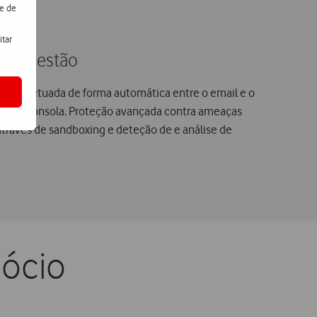
de de
itar
 de gestão
ados efetuada de forma automática entre o email e o
nica consola. Proteção avançada contra ameaças
través de sandboxing e deteção de e análise de
gócio