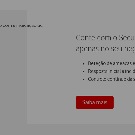
Conte com o Secur
apenas no seu ne
Deteção de ameaças em
Resposta inicial a inc
Controlo continuo da 
Saiba mais