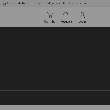
Estado da Rede
Condições de Oferta de Serviços
Carrinho de compras
Pesquisar
My Vodafone Men
Carrinho
Pesquisa
Login