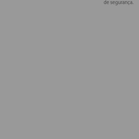
de segurança.
Porquê escolher a Vodafone?
Um único 
fação do cliente, reconhecidos
Centralizamos a
rtados pela nossa rede de
contacto, o seu 