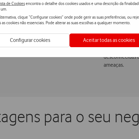
ista de Cookies
encontra o detalhe dos cookies usados e uma descrição da finalida
 um.
lternativa, clique “Configurar cookies” onde pode gerir as suas preferências, ou reje
s as cookies não essenciais. Pode alterar as suas escolhas a qualquer momento.
Dashboard
Configurar cookies
Aceitar todas as cookies
óveis, tablet e telemóveis,
Correlação de d
roid e IOS.
endpoint numa ú
desconhecidas a
ameaças.
agens para o seu ne