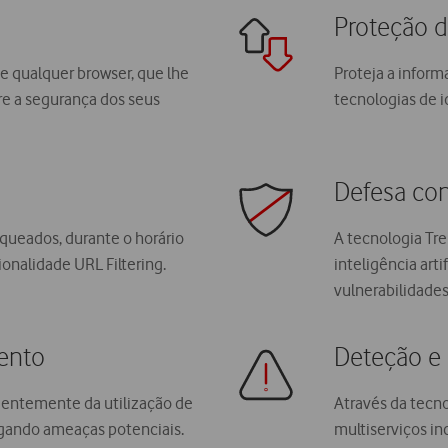
Proteção 
e qualquer browser, que lhe
Proteja a inform
bre a segurança dos seus
tecnologias de i
Defesa co
oqueados, durante o horário
A tecnologia Tre
ionalidade URL Filtering.
inteligência arti
vulnerabilidade
ento
Deteção e
dentemente da utilização de
Através da tecno
igando ameaças potenciais.
multiserviços in