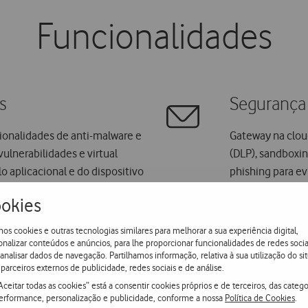
Funcionalidades
s
Segurança
onalidades de anti-malware e
Gateway na clou
ulnerabilidades e virtual
(DLP), sandboxi
o aplicacional e do dispositivo
phishing para ev
okies
os cookies e outras tecnologias similares para melhorar a sua experiência digital,
Aplicaçõe
onalizar conteúdos e anúncios, para lhe proporcionar funcionalidades de redes socia
 analisar dados de navegação. Partilhamos informação, relativa à sua utilização do sit
 e disponibilização de
Proteção de apli
parceiros externos de publicidade, redes sociais e de análise.
.
Drive, G-Suite, D
Aceitar todas as cookies” está a consentir cookies próprios e de terceiros, das catego
erformance, personalização e publicidade, conforme a nossa
Política de Cookies
.