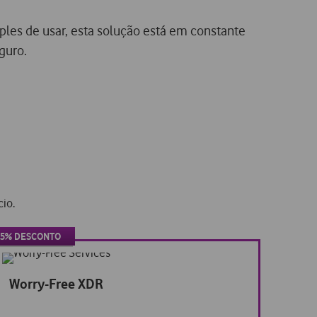
les de usar, esta solução está em constante
guro.
io.
25% DESCONTO
25%
desconto
Worry-Free XDR