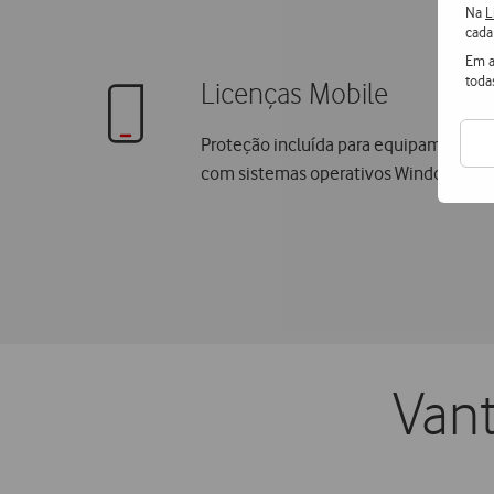
Na
L
cada
Em a
toda
Licenças Mobile
Proteção incluída para equipamentos m
com sistemas operativos Windows, And
Vant