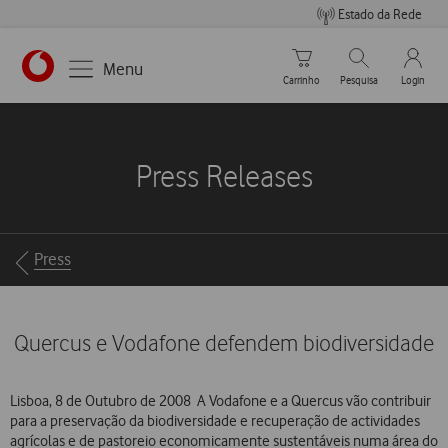
Estado da Rede
Carrinho de compras
Pesquisar
My Vo
Menu
Carrinho
Pesquisa
Login
https://www.vodafone.pt
Press Releases
Breadcrumbs
Press
Quercus e Vodafone defendem biodiversidade
Lisboa, 8 de Outubro de 2008  A Vodafone e a Quercus vão contribuir
para a preservação da biodiversidade e recuperação de actividades
agrícolas e de pastoreio economicamente sustentáveis numa área do