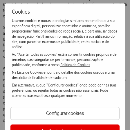
se o
tablet
estiver desligado ou sem bateria. A “enfermeira virtual” dá
todas as indicações necessárias para garantir que a monitorização do
Cookies
estado de saúde do doente é efetuada de forma correta.
Usamos cookies e outras tecnologias similares para melhorar a sua
experiência digital, personalizar conteúdos e anúncios, para lhe
São, por isso, várias as caraterísticas que distinguem esta solução de
proporcionar funcionalidades de redes sociais, e para analisar dados
assistência ambulatória de outras disponíveis no mercado e que
de navegação. Partilhamos informação, relativa à sua utilização do
justificam a sua utilização em pacientes com C-19 com uma elevada
site, com parceiros externos de publicidade, redes sociais e de
taxa de sucesso. Esta solução está suportada na infraestrutura de
análise.
comunicações da Vodafone, beneficiando, assim, das medidas de
Ao “Aceitar todas as cookies” está a consentir cookies próprios e de
segurança, integridade e sigilo de informações da mesma.
terceiros, das categorias de performance, personalização e
publicidade, conforme a nossa
Política de Cookies
.
A solução de assistência ambulatória, desenvolvida pela Vodafone
Na
Lista de Cookies
encontra o detalhe dos cookies usados e uma
Portugal em parceria com a Thinkdigital e com a LeanHealth, tem
descrição da finalidade de cada um.
como objetivo contribuir para acelerar a estratégia de Hospitalização
Em alternativa, clique “Configurar cookies” onde pode gerir as suas
Domiciliária no Serviço Nacional de Saúde (SNS). A hospitalização
preferências, ou rejeitar todas as cookies não essenciais. Pode
domiciliária potencia a melhoria da acessibilidade aos cuidados de
alterar as suas escolhas a qualquer momento.
saúde, a redução das complicações inerentes ao internamento
convencional e a envolvência psicossocial do doente durante o
período de internamento. Além disso, os ganhos em eficiência e em
Configurar cookies
qualidade representam poupanças orçamentais e,
consequentemente, uma otimização da gestão do SNS.