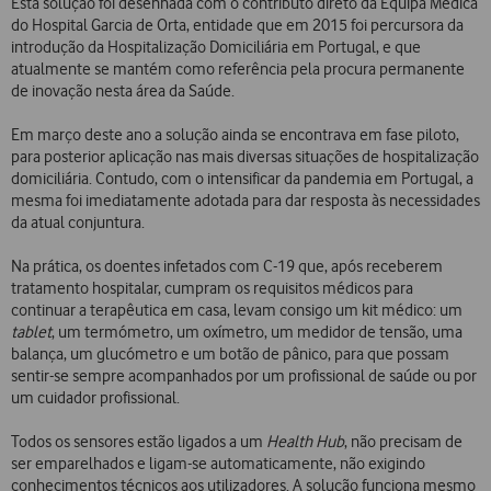
Esta solução foi desenhada com o contributo direto da Equipa Médica
do Hospital Garcia de Orta, entidade que em 2015 foi percursora da
introdução da Hospitalização Domiciliária em Portugal, e que
atualmente se mantém como referência pela procura permanente
de inovação nesta área da Saúde.
Em março deste ano a solução ainda se encontrava em fase piloto,
para posterior aplicação nas mais diversas situações de hospitalização
domiciliária. Contudo, com o intensificar da pandemia em Portugal, a
mesma foi imediatamente adotada para dar resposta às necessidades
da atual conjuntura.
Na prática, os doentes infetados com C-19 que, após receberem
tratamento hospitalar, cumpram os requisitos médicos para
continuar a terapêutica em casa, levam consigo um kit médico: um
tablet
, um termómetro, um oxímetro, um medidor de tensão, uma
balança, um glucómetro e um botão de pânico, para que possam
sentir-se sempre acompanhados por um profissional de saúde ou por
um cuidador profissional.
Todos os sensores estão ligados a um
Health Hub
, não precisam de
ser emparelhados e ligam-se automaticamente, não exigindo
conhecimentos técnicos aos utilizadores. A solução funciona mesmo