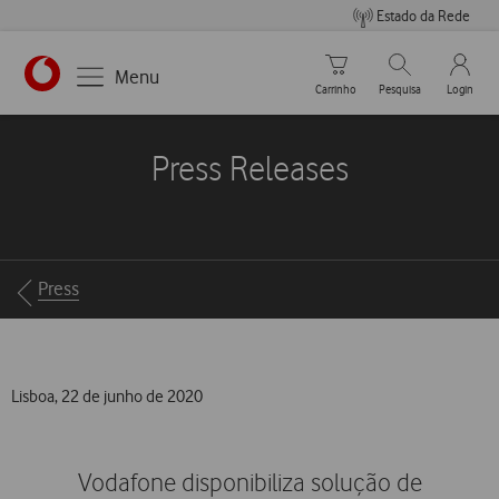
Estado da Rede
Carrinho de compras
Pesquisar
My Vo
Menu
Carrinho
Pesquisa
Login
https://www.vodafone.pt
Press Releases
Breadcrumbs
Press
Lisboa, 22 de junho de 2020
Vodafone disponibiliza solução de