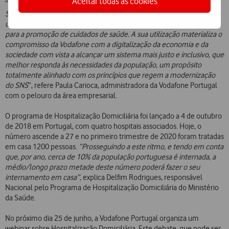
Aceitar todas as cookies
“
A pandemia acelerou a introdução de novas tecnologias na área da
Saúde. A solução de assistência ambulatória da Vodafone Portugal é
um exemplo concreto de como a IoT pode, efetivamente, contribuir
para a promoção de cuidados de saúde. A sua utilização materializa o
compromisso da Vodafone com a digitalização da economia e da
sociedade com vista a alcançar um sistema mais justo e inclusivo, que
melhor responda às necessidades da população, um propósito
totalmente alinhado com os princípios que regem a modernização
do SNS
”, refere Paula Carioca, administradora da Vodafone Portugal
com o pelouro da área empresarial.
O programa de Hospitalização Domiciliária foi lançado a 4 de outubro
de 2018 em Portugal, com quatro hospitais associados. Hoje, o
número ascende a 27 e no primeiro trimestre de 2020 foram tratadas
em casa 1200 pessoas.
“Prosseguindo a este ritmo, e tendo em conta
que, por ano, cerca de 10% da população portuguesa é internada, a
médio/longo prazo metade deste número poderá fazer o seu
internamento em casa”,
explica Delfim Rodrigues, responsável
Nacional pelo Programa de Hospitalização Domiciliária do Ministério
da Saúde.
No próximo dia 25 de junho, a Vodafone Portugal organiza um
webinar sobre Hospitalização Domiciliária. Este debate, que pode ser