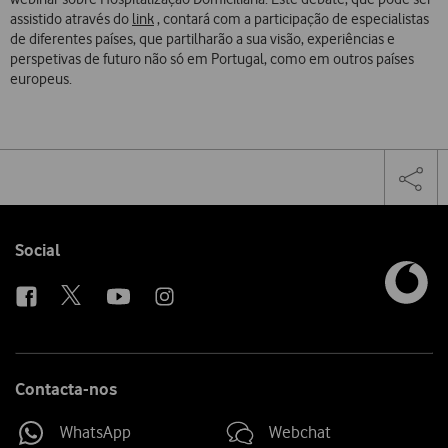
assistido através do
link
, contará com a participação de especialistas
de diferentes países, que partilharão a sua visão, experiências e
perspetivas de futuro não só em Portugal, como em outros países
europeus.
Share
Facebook
Lin
Tog
on
the
social
sha
media
link
Follow
Social
us
Contacta-nos
WhatsApp
Webchat